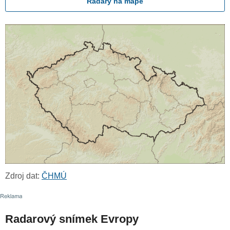
Radary na mapě
Zdroj dat:
ČHMÚ
Radarový snímek Evropy