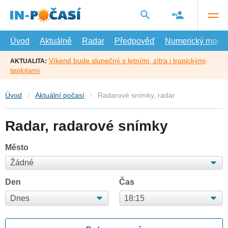
Přejít
na
hlavní
obsah
Úvod
Aktuálně
Radar
Předpověď
Numerický model
Víkend bude slunečný s letními, zítra i tropickými
AKTUALITA:
teplotami
Úvod
Aktuální počasí
Radarové snímky, radar
Radar, radarové snímky
Město
Den
Čas