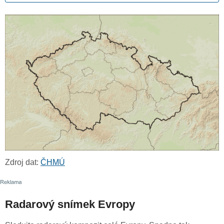
Zdroj dat:
ČHMÚ
Radarový snímek Evropy