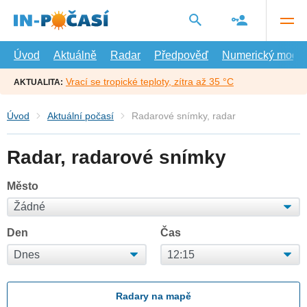
Přejít
na
hlavní
obsah
Úvod
Aktuálně
Radar
Předpověď
Numerický model
Vrací se tropické teploty, zítra až 35 °C
AKTUALITA:
Úvod
Aktuální počasí
Radarové snímky, radar
Radar, radarové snímky
Město
Den
Čas
Radary na mapě