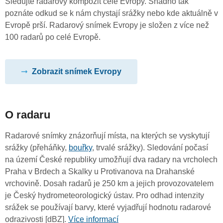
Sledujte radarový kompozit celé Evropy. Snadno tak
poznáte odkud se k nám chystají srážky nebo kde aktuálně v
Evropě prší. Radarový snímek Evropy je složen z více než
100 radarů po celé Evropě.
Zobrazit snímek Evropy
O radaru
Radarové snímky znázorňují místa, na kterých se vyskytují
srážky (přeháňky,
bouřky
, trvalé srážky). Sledování počasí
na území České republiky umožňují dva radary na vrcholech
Praha v Brdech a Skalky u Protivanova na Drahanské
vrchovině. Dosah radarů je 250 km a jejich provozovatelem
je Český hydrometeorologický ústav. Pro odhad intenzity
srážek se používají barvy, které vyjadřují hodnotu radarové
odrazivosti [dBZ].
Více informací