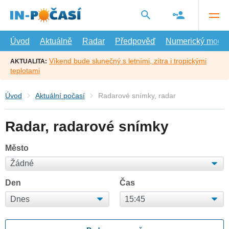
Přejít
na
hlavní
obsah
Úvod
Aktuálně
Radar
Předpověď
Numerický model
Víkend bude slunečný s letními, zítra i tropickými
AKTUALITA:
teplotami
Úvod
Aktuální počasí
Radarové snímky, radar
Radar, radarové snímky
Město
Den
Čas