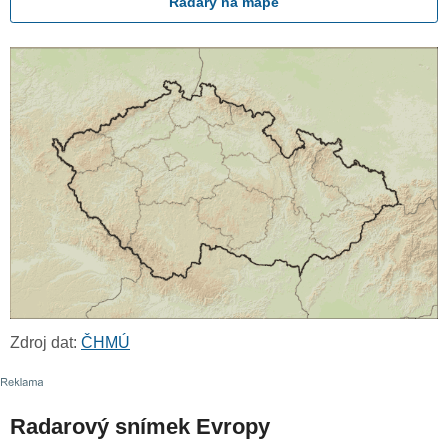
Radary na mapě
Zdroj dat:
ČHMÚ
Radarový snímek Evropy