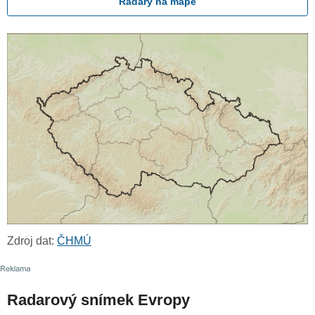
Radary na mapě
Zdroj dat:
ČHMÚ
Radarový snímek Evropy