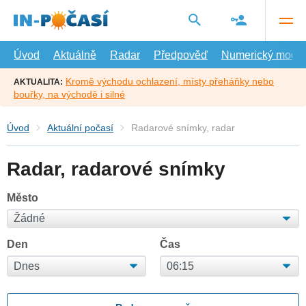
Přejít
na
hlavní
obsah
Úvod
Aktuálně
Radar
Předpověď
Numerický model
Kromě východu ochlazení, místy přeháňky nebo
AKTUALITA:
bouřky, na východě i silné
Úvod
Aktuální počasí
Radarové snímky, radar
Radar, radarové snímky
Město
Den
Čas