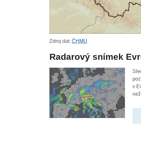
Zdroj dat:
ČHMÚ
Radarový snímek Ev
Sle
poz
v E
než