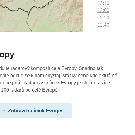
13:10
13:00
12:50
12:40
12:30
12:20
12:10
ropy
12:00
11:50
11:40
dujte radarový kompozit celé Evropy. Snadno tak
11:30
náte odkud se k nám chystají srážky nebo kde aktuálně
11:20
vropě prší. Radarový snímek Evropy je složen z více
11:10
 100 radarů po celé Evropě.
11:00
10:50
Zobrazit snímek Evropy
10:40
10:30
10:20
10:10