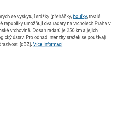
10:00
09:50
rých se vyskytují srážky (přeháňky,
bouřky
, trvalé
09:40
é republiky umožňují dva radary na vrcholech Praha v
09:30
ské vrchovině. Dosah radarů je 250 km a jejich
09:20
ický ústav. Pro odhad intenzity srážek se používají
09:10
drazivosti [dBZ].
Více informací
09:00
08:50
08:40
08:30
08:20
08:10
08:00
07:50
07:40
07:30
07:20
07:10