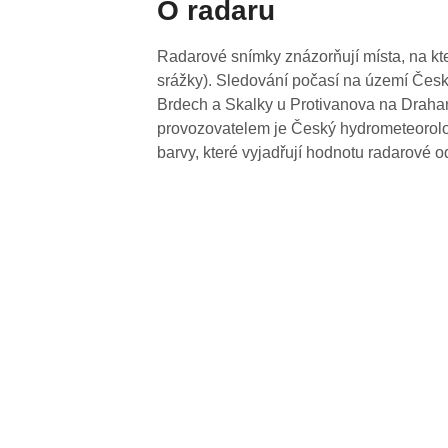
O radaru
Radarové snímky znázorňují místa, na kte
srážky). Sledování počasí na území Česk
Brdech a Skalky u Protivanova na Drahan
provozovatelem je Český hydrometeorolog
barvy, které vyjadřují hodnotu radarové o