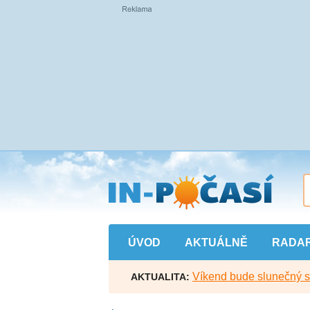
Přejít
na
hlavní
obsah
ÚVOD
AKTUÁLNĚ
RADA
Víkend bude slunečný s l
AKTUALITA: