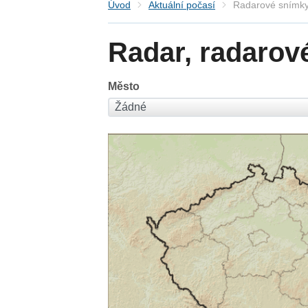
Úvod
Aktuální počasí
Radarové snímky
Radar, radarov
Město