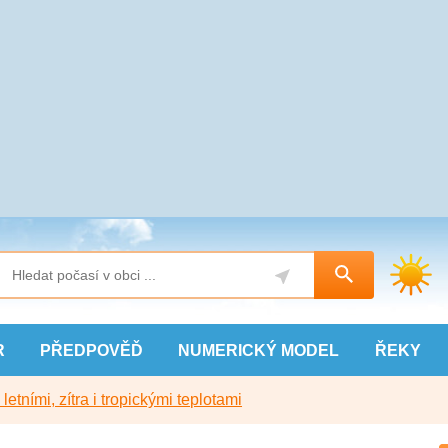
R
PŘEDPOVĚĎ
NUMERICKÝ
MODEL
ŘEKY
etními, zítra i tropickými teplotami