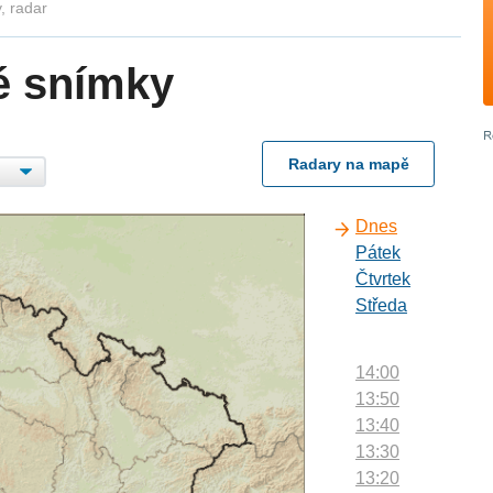
, radar
é snímky
Radary na mapě
Dnes
Pátek
Čtvrtek
Středa
14:00
13:50
13:40
13:30
13:20