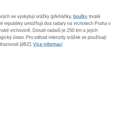
12:30
12:20
rých se vyskytují srážky (přeháňky,
bouřky
, trvalé
12:10
é republiky umožňují dva radary na vrcholech Praha v
12:00
ské vrchovině. Dosah radarů je 250 km a jejich
11:50
ický ústav. Pro odhad intenzity srážek se používají
11:40
drazivosti [dBZ].
Více informací
11:30
11:20
11:10
11:00
10:50
10:40
10:30
10:20
10:10
10:00
09:50
09:40