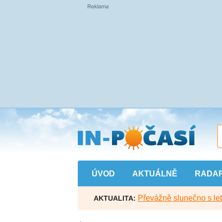
Přejít
na
hlavní
obsah
ÚVOD
AKTUÁLNĚ
RADA
Převážně slunečno s let
AKTUALITA: