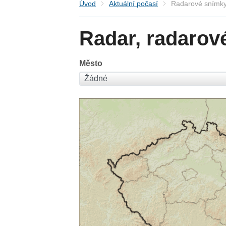
Úvod
Aktuální počasí
Radarové snímky
Radar, radarov
Město