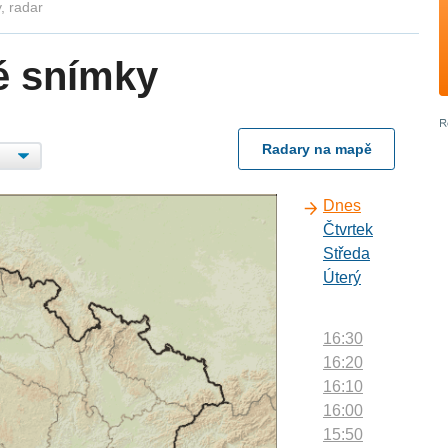
, radar
é snímky
Radary na mapě
Dnes
Čtvrtek
Středa
Úterý
16:30
16:20
16:10
16:00
15:50