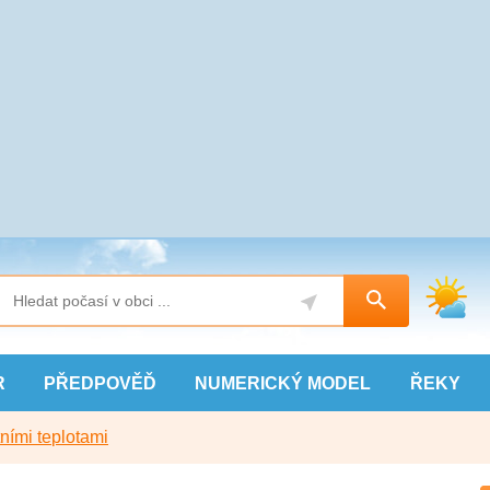
R
PŘEDPOVĚĎ
NUMERICKÝ
MODEL
ŘEKY
ními teplotami