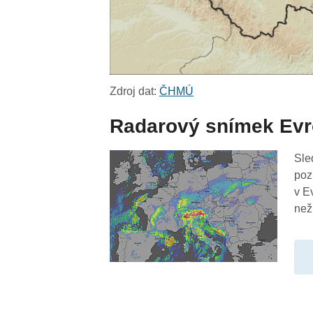
Zdroj dat:
ČHMÚ
Radarový snímek Ev
Sle
poz
v E
než