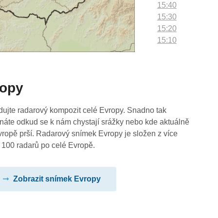
15:40
15:30
15:20
15:10
15:00
14:50
14:40
ropy
14:30
14:20
14:10
dujte radarový kompozit celé Evropy. Snadno tak
14:00
náte odkud se k nám chystají srážky nebo kde aktuálně
13:50
vropě prší. Radarový snímek Evropy je složen z více
13:40
 100 radarů po celé Evropě.
13:30
13:20
Zobrazit snímek Evropy
13:10
13:00
12:50
12:40