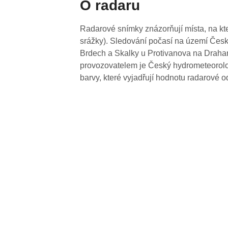
O radaru
Radarové snímky znázorňují místa, na kte
srážky). Sledování počasí na území Česk
Brdech a Skalky u Protivanova na Drahan
provozovatelem je Český hydrometeorolog
barvy, které vyjadřují hodnotu radarové o