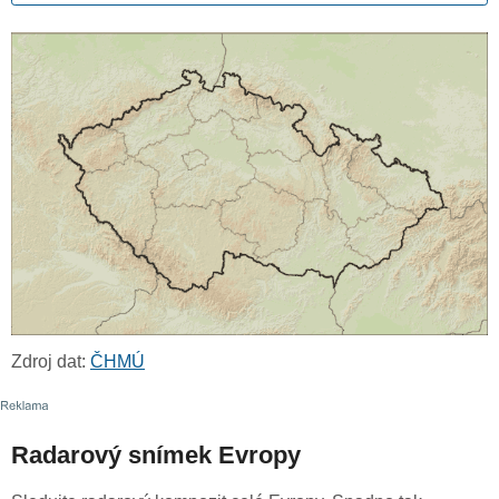
Zdroj dat:
ČHMÚ
Radarový snímek Evropy