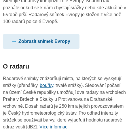
Sledujte radarový kompozit celé Evropy. Snadno tak
poznáte odkud se k nám chystají srážky nebo kde aktuálně v
Evropě prší. Radarový snímek Evropy je složen z více než
100 radarů po celé Evropě.
Zobrazit snímek Evropy
O radaru
Radarové snímky znázorňují místa, na kterých se vyskytují
srážky (přeháňky,
bouřky
, trvalé srážky). Sledování počasí
na území České republiky umožňují dva radary na vrcholech
Praha v Brdech a Skalky u Protivanova na Drahanské
vrchovině. Dosah radarů je 250 km a jejich provozovatelem
je Český hydrometeorologický ústav. Pro odhad intenzity
srážek se používají barvy, které vyjadřují hodnotu radarové
odrazivosti [dBZ].
Více informací