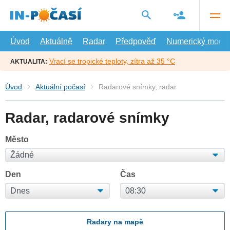
Přejít
na
hlavní
obsah
Úvod
Aktuálně
Radar
Předpověď
Numerický model
Vrací se tropické teploty, zítra až 35 °C
AKTUALITA:
Úvod
Aktuální počasí
Radarové snímky, radar
Radar, radarové snímky
Město
Den
Čas
Radary na mapě