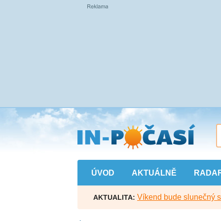
Přejít
na
hlavní
obsah
ÚVOD
AKTUÁLNĚ
RADA
Víkend bude slunečný s l
AKTUALITA: