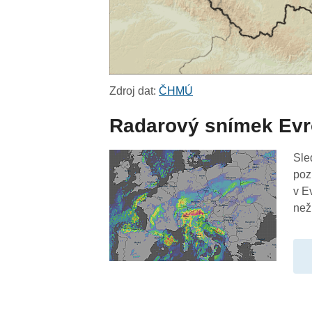
Zdroj dat:
ČHMÚ
Radarový snímek Ev
Sle
poz
v E
než