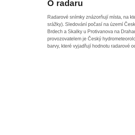
O radaru
Radarové snímky znázorňují místa, na kte
srážky). Sledování počasí na území Česk
Brdech a Skalky u Protivanova na Drahan
provozovatelem je Český hydrometeorolog
barvy, které vyjadřují hodnotu radarové o