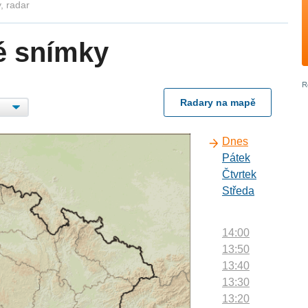
, radar
é snímky
Radary na mapě
Dnes
Pátek
Čtvrtek
Středa
14:00
13:50
13:40
13:30
13:20