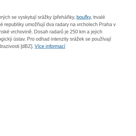
10:00
09:50
rých se vyskytují srážky (přeháňky,
bouřky
, trvalé
09:40
é republiky umožňují dva radary na vrcholech Praha v
09:30
ské vrchovině. Dosah radarů je 250 km a jejich
09:20
ický ústav. Pro odhad intenzity srážek se používají
09:10
drazivosti [dBZ].
Více informací
09:00
08:50
08:40
08:30
08:20
08:10
08:00
07:50
07:40
07:30
07:20
07:10