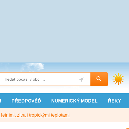
R
PŘEDPOVĚĎ
NUMERICKÝ
MODEL
ŘEKY
etními, zítra i tropickými teplotami