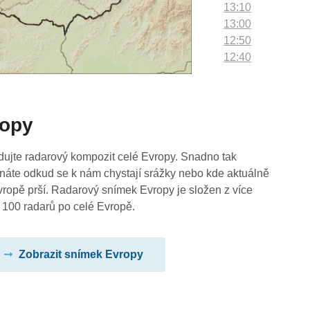
13:10
13:00
12:50
12:40
12:30
12:20
12:10
ropy
12:00
11:50
11:40
dujte radarový kompozit celé Evropy. Snadno tak
11:30
náte odkud se k nám chystají srážky nebo kde aktuálně
11:20
vropě prší. Radarový snímek Evropy je složen z více
11:10
 100 radarů po celé Evropě.
11:00
10:50
Zobrazit snímek Evropy
10:40
10:30
10:20
10:10