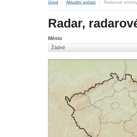
Úvod
Aktuální počasí
Radarové snímky
Radar, radarov
Město