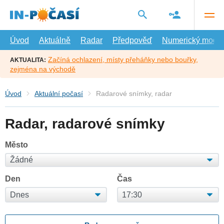
Přejít
na
hlavní
obsah
Úvod
Aktuálně
Radar
Předpověď
Numerický model
Začíná ochlazení, místy přeháňky nebo bouřky,
AKTUALITA:
zejména na východě
Úvod
Aktuální počasí
Radarové snímky, radar
Radar, radarové snímky
Město
Den
Čas