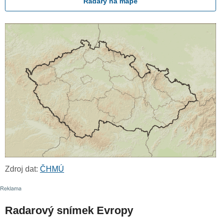
Radary na mapě
Zdroj dat:
ČHMÚ
Radarový snímek Evropy