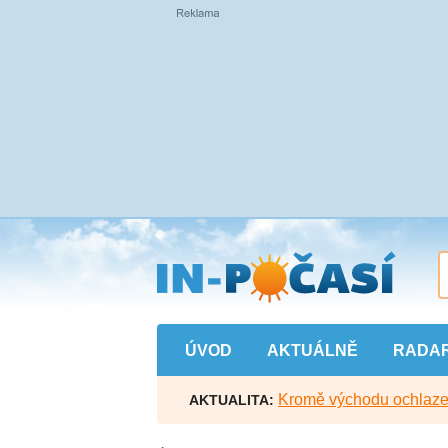
Přejít
na
hlavní
obsah
ÚVOD
AKTUÁLNĚ
RADA
Kromě východu ochlazen
AKTUALITA: