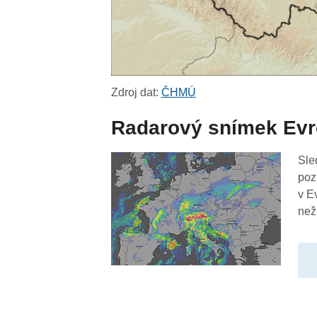
Zdroj dat:
ČHMÚ
Radarový snímek Ev
Sle
poz
v E
než