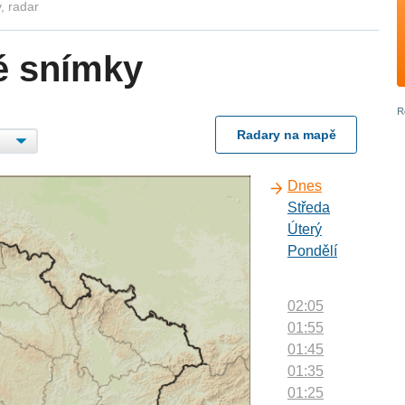
, radar
é snímky
Radary na mapě
Dnes
Středa
Úterý
Pondělí
02:05
01:55
01:45
01:35
01:25