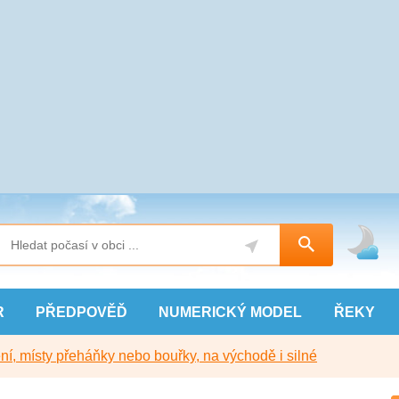
R
PŘEDPOVĚĎ
NUMERICKÝ
MODEL
ŘEKY
í, místy přeháňky nebo bouřky, na východě i silné