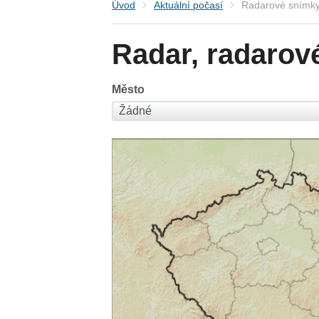
Úvod
Aktuální počasí
Radarové snímky
Radar, radarov
Město