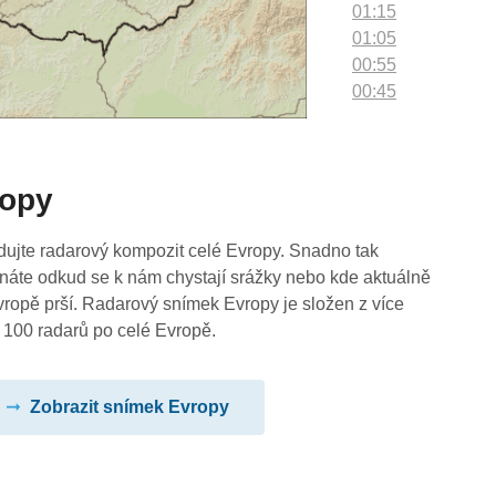
01:15
01:05
00:55
00:45
00:35
00:25
00:15
ropy
00:05
dujte radarový kompozit celé Evropy. Snadno tak
náte odkud se k nám chystají srážky nebo kde aktuálně
vropě prší. Radarový snímek Evropy je složen z více
 100 radarů po celé Evropě.
Zobrazit snímek Evropy