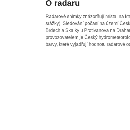
O radaru
Radarové snímky znázorňují místa, na kte
srážky). Sledování počasí na území Česk
Brdech a Skalky u Protivanova na Drahan
provozovatelem je Český hydrometeorolog
barvy, které vyjadřují hodnotu radarové o