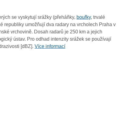
rých se vyskytují srážky (přeháňky,
bouřky
, trvalé
é republiky umožňují dva radary na vrcholech Praha v
ské vrchovině. Dosah radarů je 250 km a jejich
ický ústav. Pro odhad intenzity srážek se používají
drazivosti [dBZ].
Více informací