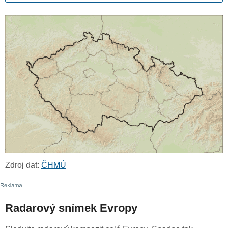
Zdroj dat:
ČHMÚ
Radarový snímek Evropy