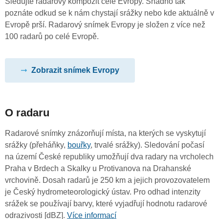
Sledujte radarový kompozit celé Evropy. Snadno tak
poznáte odkud se k nám chystají srážky nebo kde aktuálně v
Evropě prší. Radarový snímek Evropy je složen z více než
100 radarů po celé Evropě.
Zobrazit snímek Evropy
O radaru
Radarové snímky znázorňují místa, na kterých se vyskytují
srážky (přeháňky,
bouřky
, trvalé srážky). Sledování počasí
na území České republiky umožňují dva radary na vrcholech
Praha v Brdech a Skalky u Protivanova na Drahanské
vrchovině. Dosah radarů je 250 km a jejich provozovatelem
je Český hydrometeorologický ústav. Pro odhad intenzity
srážek se používají barvy, které vyjadřují hodnotu radarové
odrazivosti [dBZ].
Více informací