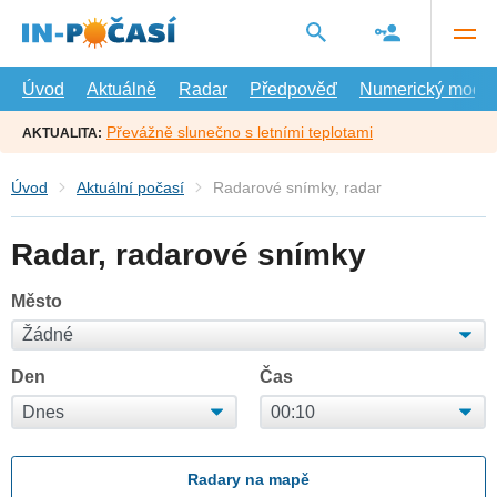
Přejít
na
hlavní
obsah
Úvod
Aktuálně
Radar
Předpověď
Numerický model
Převážně slunečno s letními teplotami
AKTUALITA:
Úvod
Aktuální počasí
Radarové snímky, radar
Radar, radarové snímky
Město
Den
Čas
Radary na mapě