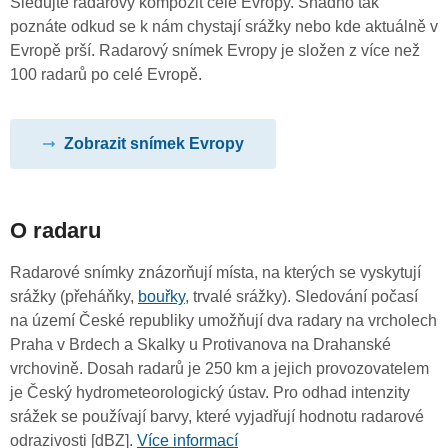
Sledujte radarový kompozit celé Evropy. Snadno tak
poznáte odkud se k nám chystají srážky nebo kde aktuálně v
Evropě prší. Radarový snímek Evropy je složen z více než
100 radarů po celé Evropě.
Zobrazit snímek Evropy
O radaru
Radarové snímky znázorňují místa, na kterých se vyskytují
srážky (přeháňky,
bouřky
, trvalé srážky). Sledování počasí
na území České republiky umožňují dva radary na vrcholech
Praha v Brdech a Skalky u Protivanova na Drahanské
vrchovině. Dosah radarů je 250 km a jejich provozovatelem
je Český hydrometeorologický ústav. Pro odhad intenzity
srážek se používají barvy, které vyjadřují hodnotu radarové
odrazivosti [dBZ].
Více informací