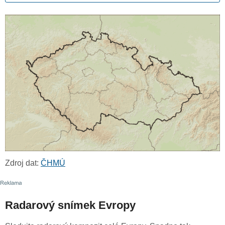
Zdroj dat:
ČHMÚ
Radarový snímek Evropy