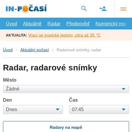
Přejít
na
hlavní
obsah
Úvod
Aktuálně
Radar
Předpověď
Numerický model
Vrací se tropické teploty, zítra až 35 °C
AKTUALITA:
Úvod
Aktuální počasí
Radarové snímky, radar
Radar, radarové snímky
Město
Den
Čas
Radary na mapě