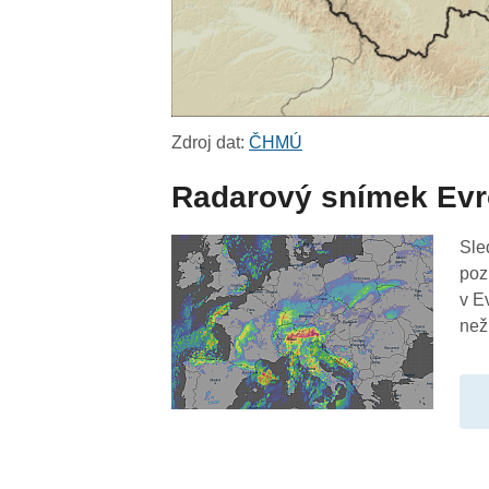
Zdroj dat:
ČHMÚ
Radarový snímek Ev
Sle
poz
v E
než