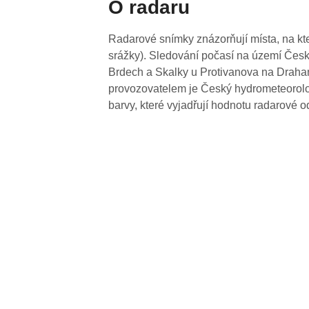
O radaru
Radarové snímky znázorňují místa, na kte
srážky). Sledování počasí na území Česk
Brdech a Skalky u Protivanova na Drahan
provozovatelem je Český hydrometeorolog
barvy, které vyjadřují hodnotu radarové o