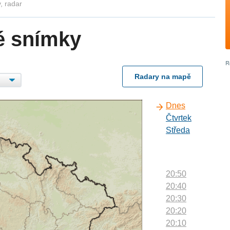
, radar
é snímky
Radary na mapě
Dnes
Čtvrtek
Středa
20:50
20:40
20:30
20:20
20:10