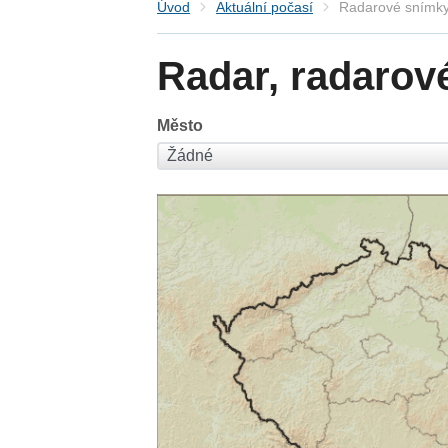
Úvod
Aktuální počasí
Radarové snímky
Radar, radarov
Město