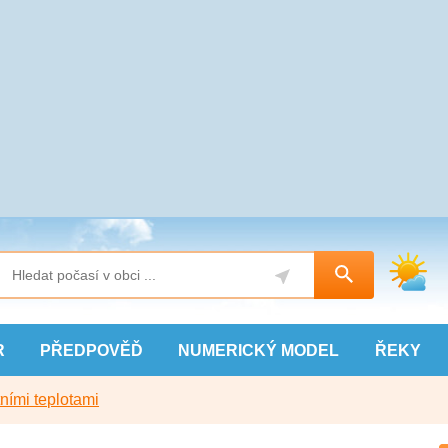
R
PŘEDPOVĚĎ
NUMERICKÝ
MODEL
ŘEKY
ními teplotami