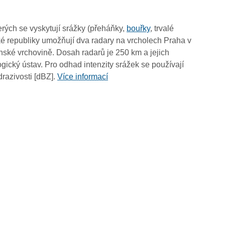
16:50
16:40
rých se vyskytují srážky (přeháňky,
bouřky
, trvalé
16:30
é republiky umožňují dva radary na vrcholech Praha v
16:20
ské vrchovině. Dosah radarů je 250 km a jejich
16:10
ický ústav. Pro odhad intenzity srážek se používají
16:00
drazivosti [dBZ].
Více informací
15:50
15:40
15:30
15:20
15:10
15:00
14:50
14:40
14:30
14:20
14:10
14:00