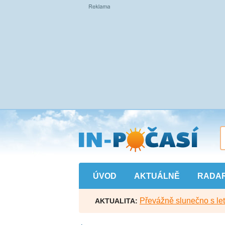
Přejít
na
hlavní
obsah
ÚVOD
AKTUÁLNĚ
RADA
Převážně slunečno s let
AKTUALITA: