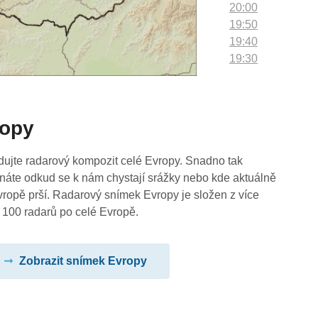
20:00
19:50
19:40
19:30
19:20
19:10
19:00
ropy
18:50
18:40
18:30
dujte radarový kompozit celé Evropy. Snadno tak
18:20
náte odkud se k nám chystají srážky nebo kde aktuálně
18:10
vropě prší. Radarový snímek Evropy je složen z více
18:00
 100 radarů po celé Evropě.
17:50
17:40
Zobrazit snímek Evropy
17:30
17:20
17:10
17:00