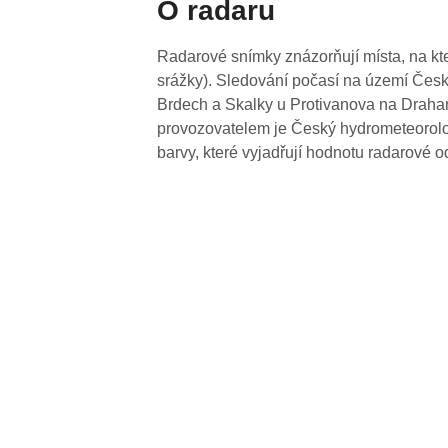
O radaru
Radarové snímky znázorňují místa, na kte
srážky). Sledování počasí na území Česk
Brdech a Skalky u Protivanova na Drahan
provozovatelem je Český hydrometeorolog
barvy, které vyjadřují hodnotu radarové o