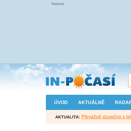
Přejít
na
hlavní
obsah
ÚVOD
AKTUÁLNĚ
RADA
Převážně slunečno s let
AKTUALITA: