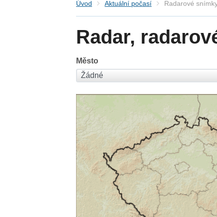
Úvod
Aktuální počasí
Radarové snímky
Radar, radarov
Město