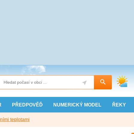
R
PŘEDPOVĚĎ
NUMERICKÝ
MODEL
ŘEKY
ními teplotami