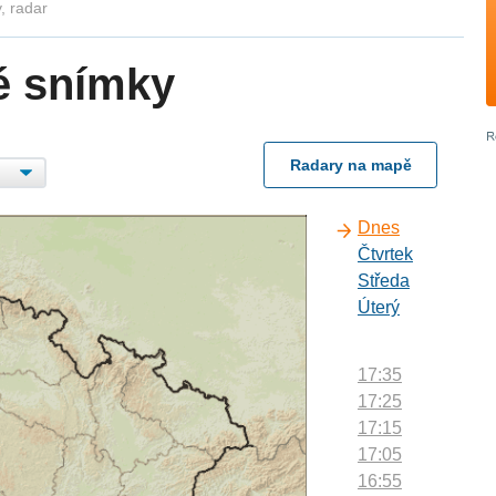
, radar
é snímky
Radary na mapě
Dnes
Čtvrtek
Středa
Úterý
17:35
17:25
17:15
17:05
16:55