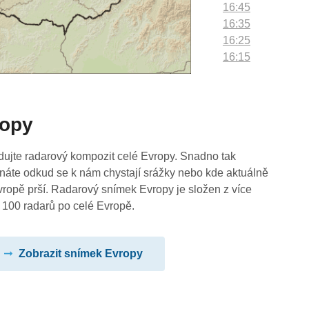
16:45
16:35
16:25
16:15
16:05
15:55
15:45
ropy
15:35
15:25
15:15
dujte radarový kompozit celé Evropy. Snadno tak
15:05
náte odkud se k nám chystají srážky nebo kde aktuálně
14:55
vropě prší. Radarový snímek Evropy je složen z více
14:45
 100 radarů po celé Evropě.
14:35
14:25
Zobrazit snímek Evropy
14:15
14:05
13:55
13:45