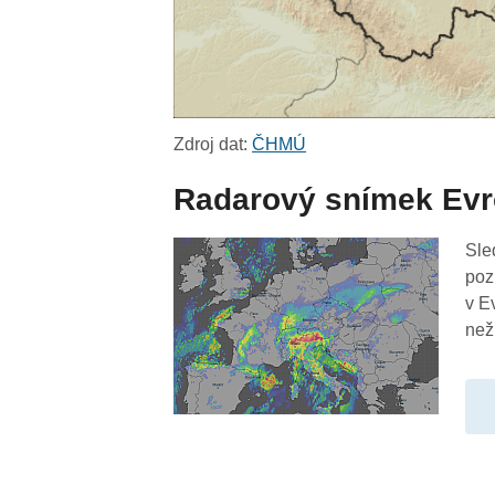
Zdroj dat:
ČHMÚ
Radarový snímek Ev
Sle
poz
v E
než