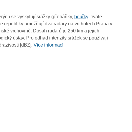
13:35
13:25
rých se vyskytují srážky (přeháňky,
bouřky
, trvalé
13:15
é republiky umožňují dva radary na vrcholech Praha v
13:05
ské vrchovině. Dosah radarů je 250 km a jejich
12:55
ický ústav. Pro odhad intenzity srážek se používají
12:45
drazivosti [dBZ].
Více informací
12:35
12:25
12:15
12:05
11:55
11:45
11:35
11:25
11:15
11:05
10:55
10:45