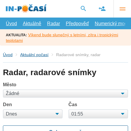
Přejít
na
hlavní
obsah
Úvod
Aktuálně
Radar
Předpověď
Numerický model
Víkend bude slunečný s letními, zítra i tropickými
AKTUALITA:
teplotami
Úvod
Aktuální počasí
Radarové snímky, radar
Radar, radarové snímky
Město
Den
Čas