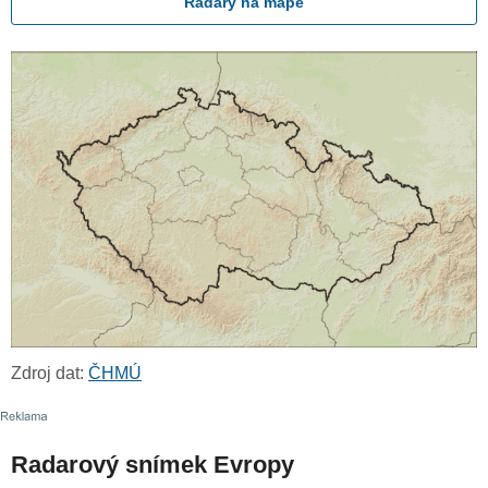
Radary na mapě
Zdroj dat:
ČHMÚ
Radarový snímek Evropy