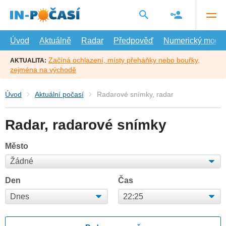
Přejít
na
hlavní
obsah
Úvod
Aktuálně
Radar
Předpověď
Numerický model
Začíná ochlazení, místy přeháňky nebo bouřky,
AKTUALITA:
zejména na východě
Úvod
Aktuální počasí
Radarové snímky, radar
Radar, radarové snímky
Město
Den
Čas