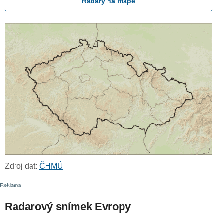
Radary na mapě
Zdroj dat:
ČHMÚ
Radarový snímek Evropy