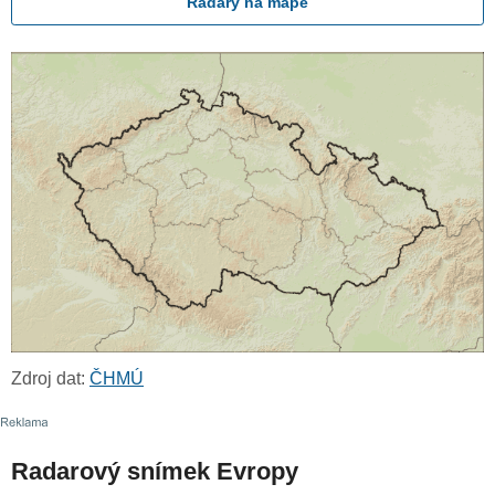
Radary na mapě
Zdroj dat:
ČHMÚ
Radarový snímek Evropy