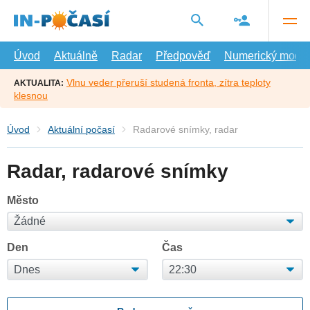
Přejít
na
hlavní
obsah
Úvod
Aktuálně
Radar
Předpověď
Numerický model
Vlnu veder přeruší studená fronta, zítra teploty
AKTUALITA:
klesnou
Úvod
Aktuální počasí
Radarové snímky, radar
Radar, radarové snímky
Město
Den
Čas