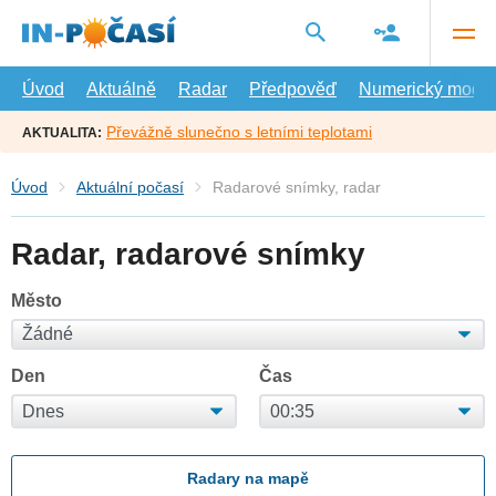
Přejít
na
hlavní
obsah
Úvod
Aktuálně
Radar
Předpověď
Numerický model
Převážně slunečno s letními teplotami
AKTUALITA:
Úvod
Aktuální počasí
Radarové snímky, radar
Radar, radarové snímky
Město
Den
Čas
Radary na mapě