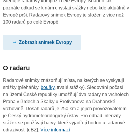
Sledujte radarový kompozit celé Evropy. Snadno tak
poznáte odkud se k nám chystají srážky nebo kde aktuálně v
Evropě prší. Radarový snímek Evropy je složen z více než
100 radarů po celé Evropě.
Zobrazit snímek Evropy
O radaru
Radarové snímky znázorňují místa, na kterých se vyskytují
srážky (přeháňky,
bouřky
, trvalé srážky). Sledování počasí
na území České republiky umožňují dva radary na vrcholech
Praha v Brdech a Skalky u Protivanova na Drahanské
vrchovině. Dosah radarů je 250 km a jejich provozovatelem
je Český hydrometeorologický ústav. Pro odhad intenzity
srážek se používají barvy, které vyjadřují hodnotu radarové
odrazivosti [dBZ].
Více informací