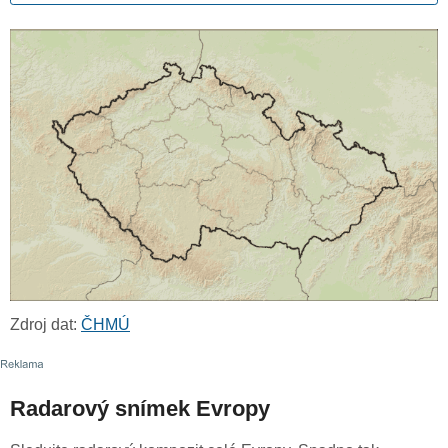
Zdroj dat:
ČHMÚ
Radarový snímek Evropy