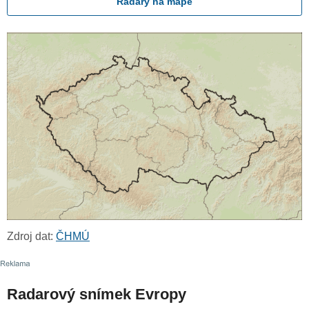
Radary na mapě
Zdroj dat:
ČHMÚ
Radarový snímek Evropy