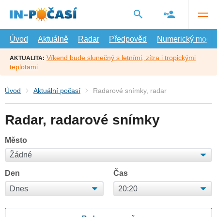
Přejít
na
hlavní
obsah
Úvod
Aktuálně
Radar
Předpověď
Numerický model
Víkend bude slunečný s letními, zítra i tropickými
AKTUALITA:
teplotami
Úvod
Aktuální počasí
Radarové snímky, radar
Radar, radarové snímky
Město
Den
Čas