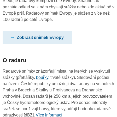
Sledujte radarový kompozit celé Evropy. Snadno tak
poznáte odkud se k nám chystají srážky nebo kde aktuálně v
Evropě prší. Radarový snímek Evropy je složen z více než
100 radarů po celé Evropě.
Zobrazit snímek Evropy
O radaru
Radarové snímky znázorňují místa, na kterých se vyskytují
srážky (přeháňky,
bouřky
, trvalé srážky). Sledování počasí
na území České republiky umožňují dva radary na vrcholech
Praha v Brdech a Skalky u Protivanova na Drahanské
vrchovině. Dosah radarů je 250 km a jejich provozovatelem
je Český hydrometeorologický ústav. Pro odhad intenzity
srážek se používají barvy, které vyjadřují hodnotu radarové
odrazivosti [dBZ].
Více informací