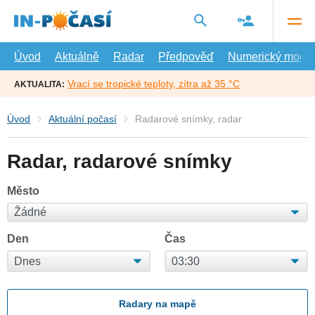
Přejít
na
hlavní
obsah
Úvod
Aktuálně
Radar
Předpověď
Numerický model
Vrací se tropické teploty, zítra až 35 °C
AKTUALITA:
Úvod
Aktuální počasí
Radarové snímky, radar
Radar, radarové snímky
Město
Den
Čas
Radary na mapě