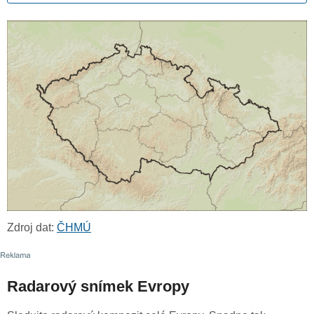
Zdroj dat:
ČHMÚ
Radarový snímek Evropy