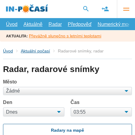
Přejít
na
hlavní
obsah
Úvod
Aktuálně
Radar
Předpověď
Numerický model
Převážně slunečno s letními teplotami
AKTUALITA:
Úvod
Aktuální počasí
Radarové snímky, radar
Radar, radarové snímky
Město
Den
Čas
Radary na mapě