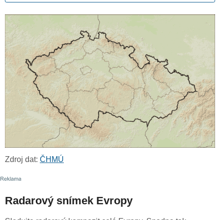
Zdroj dat:
ČHMÚ
Radarový snímek Evropy