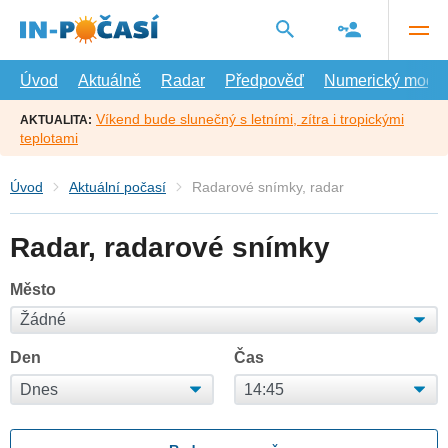
Přejít
na
hlavní
obsah
Úvod
Aktuálně
Radar
Předpověď
Numerický model
Víkend bude slunečný s letními, zítra i tropickými
AKTUALITA:
teplotami
Úvod
Aktuální počasí
Radarové snímky, radar
Radar, radarové snímky
Město
Den
Čas