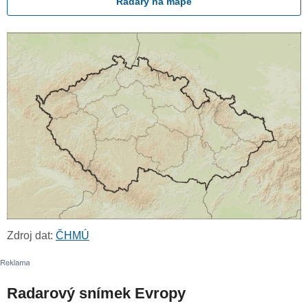
Radary na mapě
Zdroj dat:
ČHMÚ
Radarový snímek Evropy