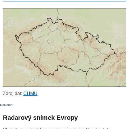
Zdroj dat:
ČHMÚ
Radarový snímek Evropy