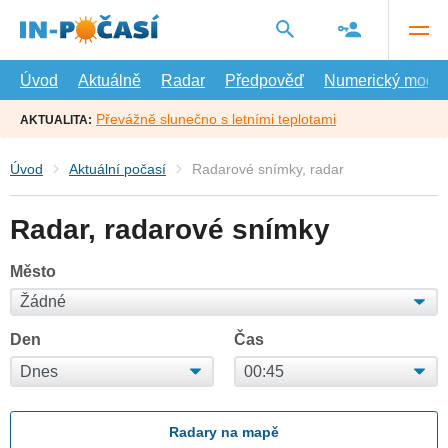
Přejít
na
hlavní
obsah
Úvod
Aktuálně
Radar
Předpověď
Numerický model
Převážně slunečno s letními teplotami
AKTUALITA:
Úvod
Aktuální počasí
Radarové snímky, radar
Radar, radarové snímky
Město
Den
Čas
Radary na mapě