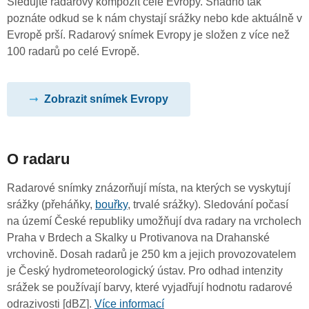
Sledujte radarový kompozit celé Evropy. Snadno tak
poznáte odkud se k nám chystají srážky nebo kde aktuálně v
Evropě prší. Radarový snímek Evropy je složen z více než
100 radarů po celé Evropě.
Zobrazit snímek Evropy
O radaru
Radarové snímky znázorňují místa, na kterých se vyskytují
srážky (přeháňky,
bouřky
, trvalé srážky). Sledování počasí
na území České republiky umožňují dva radary na vrcholech
Praha v Brdech a Skalky u Protivanova na Drahanské
vrchovině. Dosah radarů je 250 km a jejich provozovatelem
je Český hydrometeorologický ústav. Pro odhad intenzity
srážek se používají barvy, které vyjadřují hodnotu radarové
odrazivosti [dBZ].
Více informací