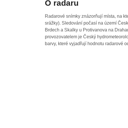
O radaru
Radarové snímky znázorňují místa, na kte
srážky). Sledování počasí na území Česk
Brdech a Skalky u Protivanova na Drahan
provozovatelem je Český hydrometeorolog
barvy, které vyjadřují hodnotu radarové o