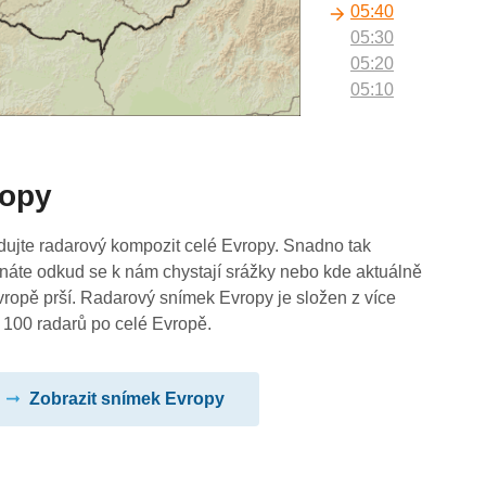
05:40
05:30
05:20
05:10
05:00
04:50
04:40
ropy
04:30
04:20
04:10
dujte radarový kompozit celé Evropy. Snadno tak
04:00
náte odkud se k nám chystají srážky nebo kde aktuálně
03:50
vropě prší. Radarový snímek Evropy je složen z více
03:40
 100 radarů po celé Evropě.
03:30
03:20
Zobrazit snímek Evropy
03:10
03:00
02:50
02:40