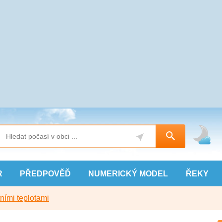
R
PŘEDPOVĚĎ
NUMERICKÝ
MODEL
ŘEKY
ními teplotami