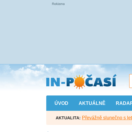
Přejít
na
hlavní
obsah
ÚVOD
AKTUÁLNĚ
RADA
Převážně slunečno s let
AKTUALITA: