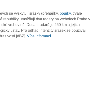
02:30
02:20
rých se vyskytují srážky (přeháňky,
bouřky
, trvalé
02:10
é republiky umožňují dva radary na vrcholech Praha v
02:00
ské vrchovině. Dosah radarů je 250 km a jejich
01:50
ický ústav. Pro odhad intenzity srážek se používají
01:40
drazivosti [dBZ].
Více informací
01:30
01:20
01:10
01:00
00:50
00:40
00:30
00:20
00:10
00:00