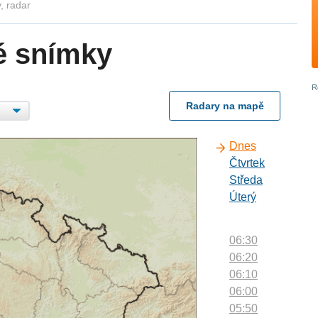
, radar
é snímky
Radary na mapě
Dnes
Čtvrtek
Středa
Úterý
06:30
06:20
06:10
06:00
05:50