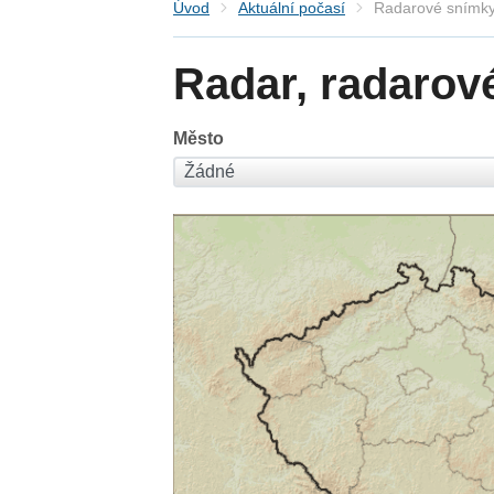
Úvod
Aktuální počasí
Radarové snímky
Radar, radarov
Město