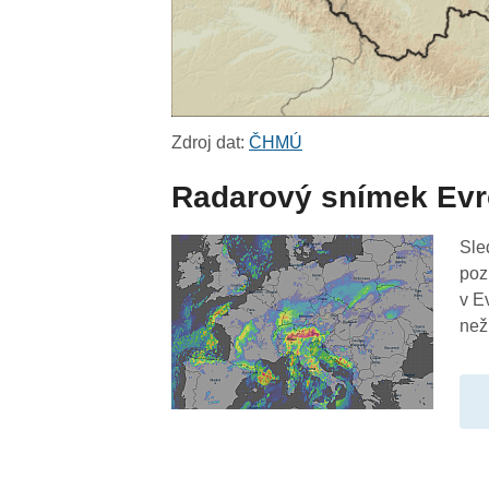
Zdroj dat:
ČHMÚ
Radarový snímek Ev
Sle
poz
v E
než