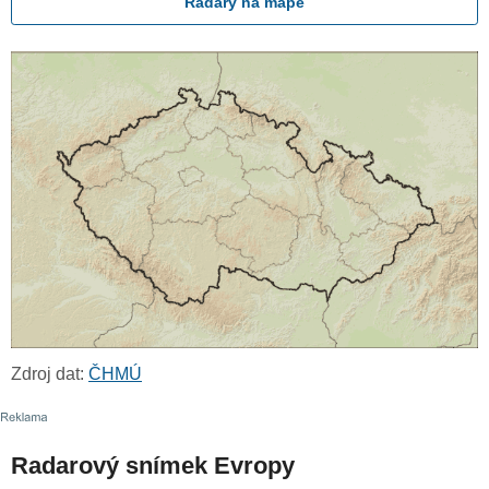
Radary na mapě
Zdroj dat:
ČHMÚ
Radarový snímek Evropy