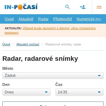
Přejít
na
hlavní
obsah
Úvod
Aktuálně
Radar
Předpověď
Numerický model
Víkend bude slunečný s letními, zítra i tropickými
AKTUALITA:
teplotami
Úvod
Aktuální počasí
Radarové snímky, radar
Radar, radarové snímky
Město
Den
Čas