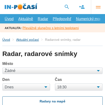
Přejít
na
hlavní
obsah
Úvod
Aktuálně
Radar
Předpověď
Numerický model
Převážně slunečno s letními teplotami
AKTUALITA:
Úvod
Aktuální počasí
Radarové snímky, radar
Radar, radarové snímky
Město
Den
Čas
Radary na mapě