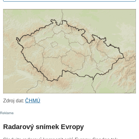
Zdroj dat:
ČHMÚ
Radarový snímek Evropy