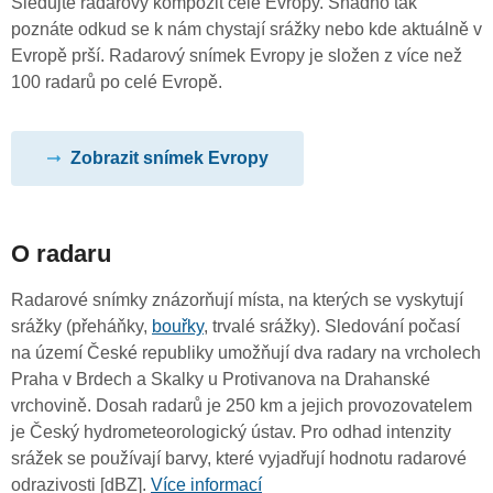
Sledujte radarový kompozit celé Evropy. Snadno tak
poznáte odkud se k nám chystají srážky nebo kde aktuálně v
Evropě prší. Radarový snímek Evropy je složen z více než
100 radarů po celé Evropě.
Zobrazit snímek Evropy
O radaru
Radarové snímky znázorňují místa, na kterých se vyskytují
srážky (přeháňky,
bouřky
, trvalé srážky). Sledování počasí
na území České republiky umožňují dva radary na vrcholech
Praha v Brdech a Skalky u Protivanova na Drahanské
vrchovině. Dosah radarů je 250 km a jejich provozovatelem
je Český hydrometeorologický ústav. Pro odhad intenzity
srážek se používají barvy, které vyjadřují hodnotu radarové
odrazivosti [dBZ].
Více informací