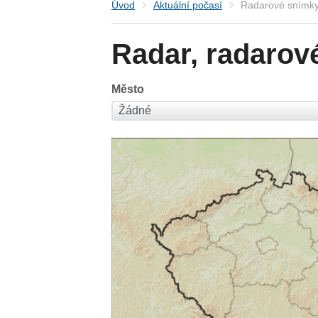
Úvod
Aktuální počasí
Radarové snímky
Radar, radarov
Město