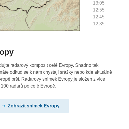
13:05
12:55
12:45
12:35
12:25
12:15
12:05
ropy
11:55
11:45
11:35
dujte radarový kompozit celé Evropy. Snadno tak
11:25
náte odkud se k nám chystají srážky nebo kde aktuálně
11:15
vropě prší. Radarový snímek Evropy je složen z více
11:05
 100 radarů po celé Evropě.
10:55
10:45
Zobrazit snímek Evropy
10:35
10:25
10:15
10:05