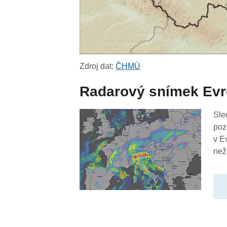
Zdroj dat:
ČHMÚ
Radarový snímek Ev
Sle
poz
v E
než