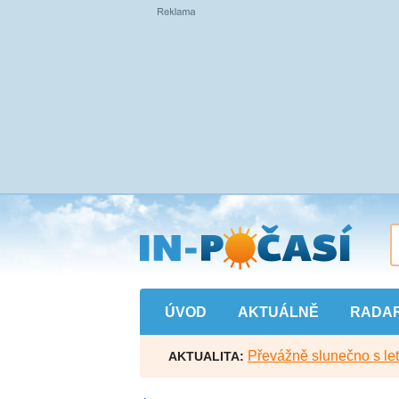
Přejít
na
hlavní
obsah
ÚVOD
AKTUÁLNĚ
RADA
Převážně slunečno s let
AKTUALITA: