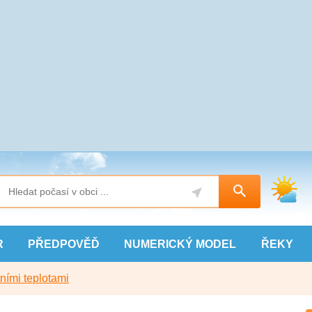
R
PŘEDPOVĚĎ
NUMERICKÝ
MODEL
ŘEKY
ními teplotami