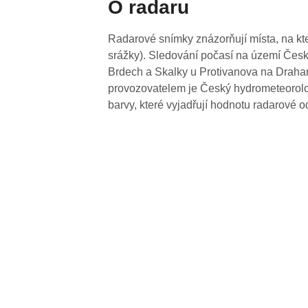
O radaru
Radarové snímky znázorňují místa, na kte
srážky). Sledování počasí na území Česk
Brdech a Skalky u Protivanova na Drahan
provozovatelem je Český hydrometeorolog
barvy, které vyjadřují hodnotu radarové o