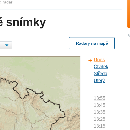
, radar
é snímky
Radary na mapě
Dnes
Čtvrtek
Středa
Úterý
13:55
13:45
13:35
13:25
13:15