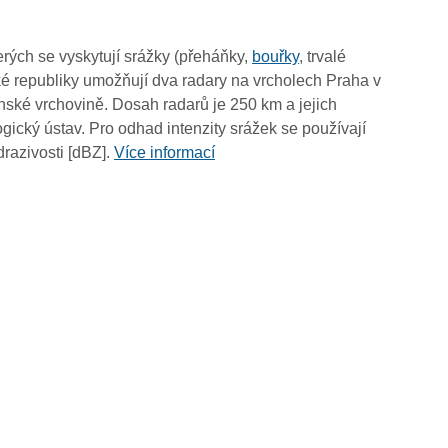
09:55
09:45
rých se vyskytují srážky (přeháňky,
bouřky
, trvalé
09:35
é republiky umožňují dva radary na vrcholech Praha v
09:25
ské vrchovině. Dosah radarů je 250 km a jejich
09:15
ický ústav. Pro odhad intenzity srážek se používají
09:05
drazivosti [dBZ].
Více informací
08:55
08:45
08:35
08:25
08:15
08:05
07:55
07:45
07:35
07:25
07:15
07:05