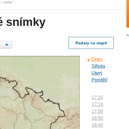
, radar
é snímky
Radary na mapě
Dnes
Středa
Úterý
Pondělí
17:20
17:10
17:00
16:50
16:40