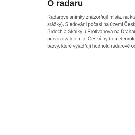
O radaru
Radarové snímky znázorňují místa, na kte
srážky). Sledování počasí na území Česk
Brdech a Skalky u Protivanova na Drahan
provozovatelem je Český hydrometeorolog
barvy, které vyjadřují hodnotu radarové o