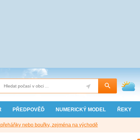
R
PŘEDPOVĚĎ
NUMERICKÝ
MODEL
ŘEKY
y přeháňky nebo bouřky, zejména na východě