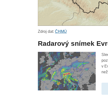
Zdroj dat:
ČHMÚ
Radarový snímek Ev
Sle
poz
v E
než