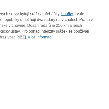
13:20
13:10
rých se vyskytují srážky (přeháňky,
bouřky
, trvalé
13:00
é republiky umožňují dva radary na vrcholech Praha v
12:50
ské vrchovině. Dosah radarů je 250 km a jejich
12:40
ický ústav. Pro odhad intenzity srážek se používají
12:30
drazivosti [dBZ].
Více informací
12:20
12:10
12:00
11:50
11:40
11:30
11:20
11:10
11:00
10:50
10:40
10:30