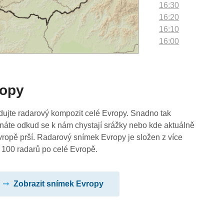
16:30
16:20
16:10
16:00
15:50
15:40
15:30
ropy
15:20
15:10
15:00
dujte radarový kompozit celé Evropy. Snadno tak
14:50
náte odkud se k nám chystají srážky nebo kde aktuálně
14:40
vropě prší. Radarový snímek Evropy je složen z více
14:30
 100 radarů po celé Evropě.
14:20
14:10
Zobrazit snímek Evropy
14:00
13:50
13:40
13:30