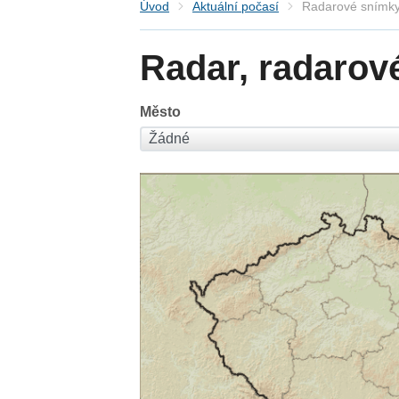
Úvod
Aktuální počasí
Radarové snímky
Radar, radarov
Město