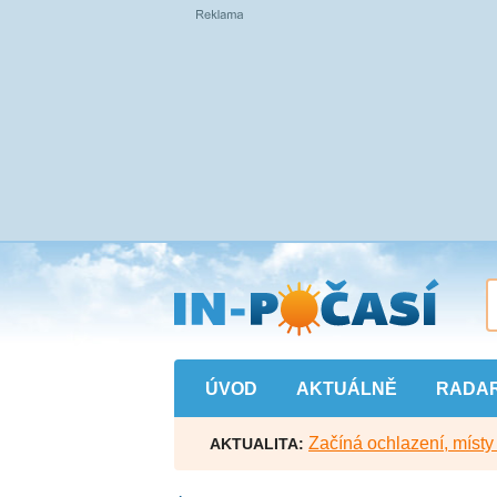
Přejít
na
hlavní
obsah
ÚVOD
AKTUÁLNĚ
RADA
Začíná ochlazení, míst
AKTUALITA: