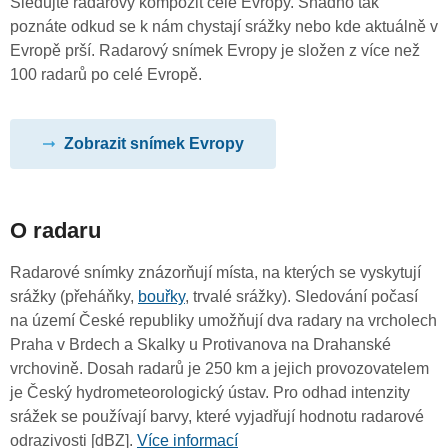
Sledujte radarový kompozit celé Evropy. Snadno tak
poznáte odkud se k nám chystají srážky nebo kde aktuálně v
Evropě prší. Radarový snímek Evropy je složen z více než
100 radarů po celé Evropě.
Zobrazit snímek Evropy
O radaru
Radarové snímky znázorňují místa, na kterých se vyskytují
srážky (přeháňky,
bouřky
, trvalé srážky). Sledování počasí
na území České republiky umožňují dva radary na vrcholech
Praha v Brdech a Skalky u Protivanova na Drahanské
vrchovině. Dosah radarů je 250 km a jejich provozovatelem
je Český hydrometeorologický ústav. Pro odhad intenzity
srážek se používají barvy, které vyjadřují hodnotu radarové
odrazivosti [dBZ].
Více informací