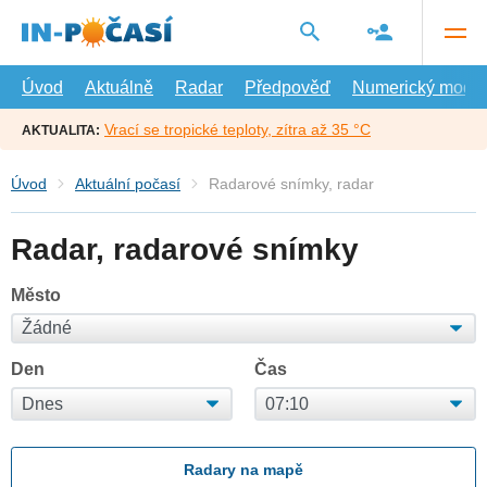
Přejít
na
hlavní
obsah
Úvod
Aktuálně
Radar
Předpověď
Numerický model
Vrací se tropické teploty, zítra až 35 °C
AKTUALITA:
Úvod
Aktuální počasí
Radarové snímky, radar
Radar, radarové snímky
Město
Den
Čas
Radary na mapě