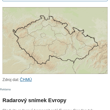
Zdroj dat:
ČHMÚ
Radarový snímek Evropy