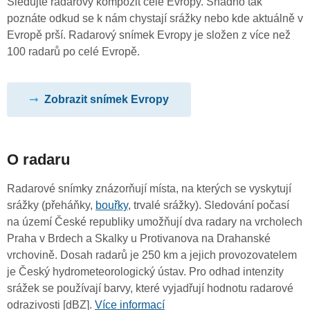
Sledujte radarový kompozit celé Evropy. Snadno tak
poznáte odkud se k nám chystají srážky nebo kde aktuálně v
Evropě prší. Radarový snímek Evropy je složen z více než
100 radarů po celé Evropě.
Zobrazit snímek Evropy
O radaru
Radarové snímky znázorňují místa, na kterých se vyskytují
srážky (přeháňky,
bouřky
, trvalé srážky). Sledování počasí
na území České republiky umožňují dva radary na vrcholech
Praha v Brdech a Skalky u Protivanova na Drahanské
vrchovině. Dosah radarů je 250 km a jejich provozovatelem
je Český hydrometeorologický ústav. Pro odhad intenzity
srážek se používají barvy, které vyjadřují hodnotu radarové
odrazivosti [dBZ].
Více informací