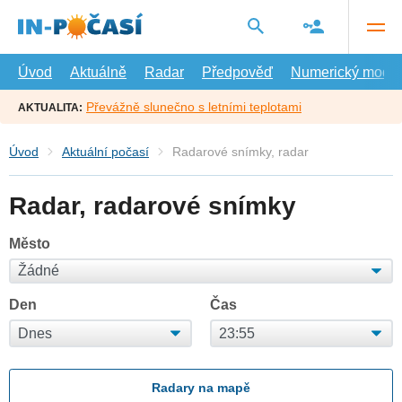
Přejít
na
hlavní
obsah
Úvod
Aktuálně
Radar
Předpověď
Numerický model
Převážně slunečno s letními teplotami
AKTUALITA:
Úvod
Aktuální počasí
Radarové snímky, radar
Radar, radarové snímky
Město
Den
Čas
Radary na mapě