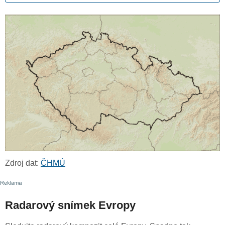
Zdroj dat:
ČHMÚ
Radarový snímek Evropy