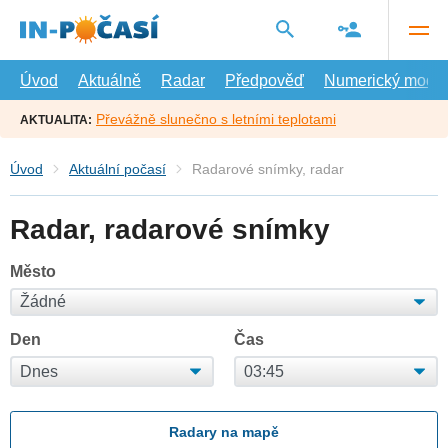
Přejít
na
hlavní
obsah
Úvod
Aktuálně
Radar
Předpověď
Numerický model
Převážně slunečno s letními teplotami
AKTUALITA:
Úvod
Aktuální počasí
Radarové snímky, radar
Radar, radarové snímky
Město
Den
Čas
Radary na mapě