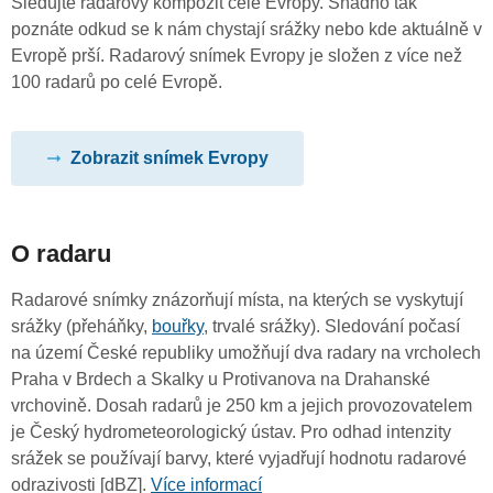
Sledujte radarový kompozit celé Evropy. Snadno tak
poznáte odkud se k nám chystají srážky nebo kde aktuálně v
Evropě prší. Radarový snímek Evropy je složen z více než
100 radarů po celé Evropě.
Zobrazit snímek Evropy
O radaru
Radarové snímky znázorňují místa, na kterých se vyskytují
srážky (přeháňky,
bouřky
, trvalé srážky). Sledování počasí
na území České republiky umožňují dva radary na vrcholech
Praha v Brdech a Skalky u Protivanova na Drahanské
vrchovině. Dosah radarů je 250 km a jejich provozovatelem
je Český hydrometeorologický ústav. Pro odhad intenzity
srážek se používají barvy, které vyjadřují hodnotu radarové
odrazivosti [dBZ].
Více informací