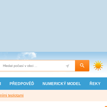
R
PŘEDPOVĚĎ
NUMERICKÝ
MODEL
ŘEKY
ními teplotami