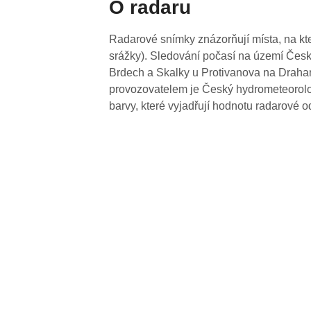
O radaru
Radarové snímky znázorňují místa, na kte
srážky). Sledování počasí na území Česk
Brdech a Skalky u Protivanova na Drahan
provozovatelem je Český hydrometeorolog
barvy, které vyjadřují hodnotu radarové o