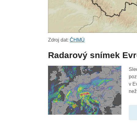
Zdroj dat:
ČHMÚ
Radarový snímek Ev
Sle
poz
v E
než