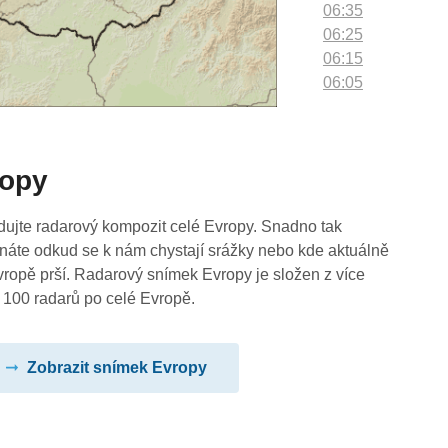
06:35
06:25
06:15
06:05
05:55
05:45
05:35
ropy
05:25
05:15
05:05
dujte radarový kompozit celé Evropy. Snadno tak
04:55
náte odkud se k nám chystají srážky nebo kde aktuálně
04:45
vropě prší. Radarový snímek Evropy je složen z více
04:35
 100 radarů po celé Evropě.
04:25
04:15
Zobrazit snímek Evropy
04:05
03:55
03:45
03:35