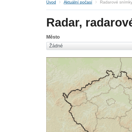
Úvod
Aktuální počasí
Radarové snímky
Radar, radarov
Město