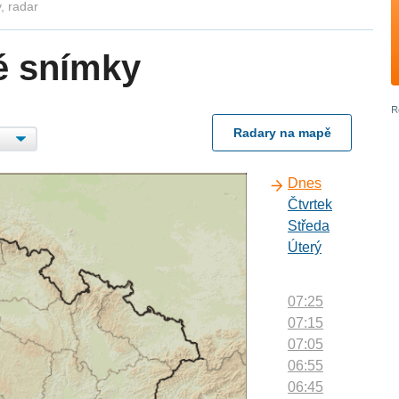
, radar
é snímky
Radary na mapě
Dnes
Čtvrtek
Středa
Úterý
07:25
07:15
07:05
06:55
06:45