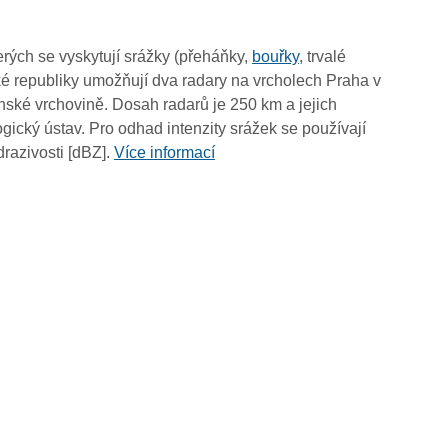
03:25
03:15
rých se vyskytují srážky (přeháňky,
bouřky
, trvalé
03:05
é republiky umožňují dva radary na vrcholech Praha v
02:55
ské vrchovině. Dosah radarů je 250 km a jejich
02:45
ický ústav. Pro odhad intenzity srážek se používají
02:35
drazivosti [dBZ].
Více informací
02:25
02:15
02:05
01:55
01:45
01:35
01:25
01:15
01:05
00:55
00:45
00:35