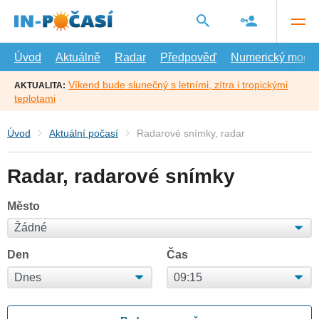
Přejít
na
hlavní
obsah
Úvod
Aktuálně
Radar
Předpověď
Numerický model
Víkend bude slunečný s letními, zítra i tropickými
AKTUALITA:
teplotami
Úvod
Aktuální počasí
Radarové snímky, radar
Radar, radarové snímky
Město
Den
Čas