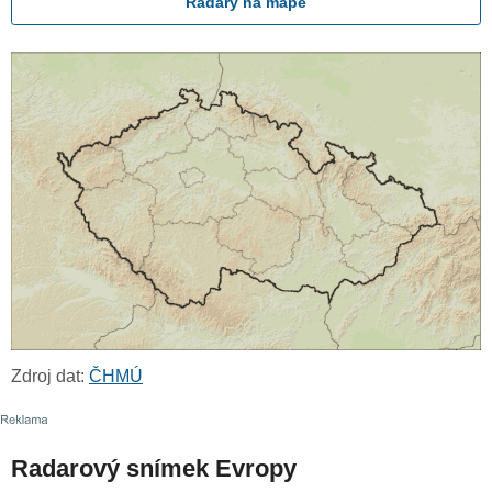
Radary na mapě
Zdroj dat:
ČHMÚ
Radarový snímek Evropy