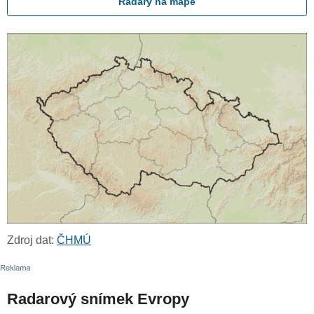
Radary na mapě
Zdroj dat:
ČHMÚ
Radarový snímek Evropy