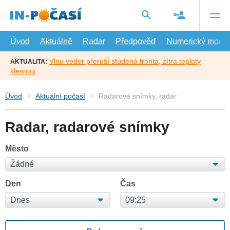
Přejít
na
hlavní
obsah
Úvod
Aktuálně
Radar
Předpověď
Numerický model
Vlnu veder přeruší studená fronta, zítra teploty
AKTUALITA:
klesnou
Úvod
Aktuální počasí
Radarové snímky, radar
Radar, radarové snímky
Město
Den
Čas