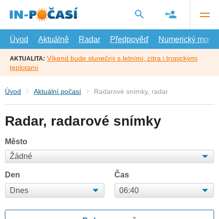
Přejít
na
hlavní
obsah
Úvod
Aktuálně
Radar
Předpověď
Numerický model
Víkend bude slunečný s letními, zítra i tropickými
AKTUALITA:
teplotami
Úvod
Aktuální počasí
Radarové snímky, radar
Radar, radarové snímky
Město
Den
Čas