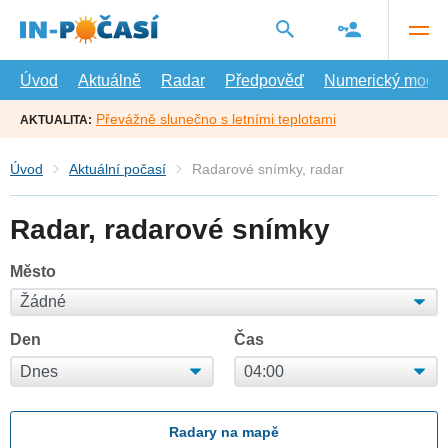
Přejít
na
hlavní
obsah
Úvod
Aktuálně
Radar
Předpověď
Numerický model
Převážně slunečno s letními teplotami
AKTUALITA:
Úvod
Aktuální počasí
Radarové snímky, radar
Radar, radarové snímky
Město
Den
Čas
Radary na mapě