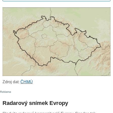
Zdroj dat:
ČHMÚ
Radarový snímek Evropy