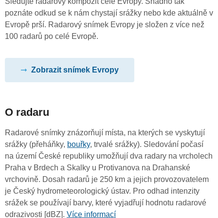
Sledujte radarový kompozit celé Evropy. Snadno tak
poznáte odkud se k nám chystají srážky nebo kde aktuálně v
Evropě prší. Radarový snímek Evropy je složen z více než
100 radarů po celé Evropě.
Zobrazit snímek Evropy
O radaru
Radarové snímky znázorňují místa, na kterých se vyskytují
srážky (přeháňky,
bouřky
, trvalé srážky). Sledování počasí
na území České republiky umožňují dva radary na vrcholech
Praha v Brdech a Skalky u Protivanova na Drahanské
vrchovině. Dosah radarů je 250 km a jejich provozovatelem
je Český hydrometeorologický ústav. Pro odhad intenzity
srážek se používají barvy, které vyjadřují hodnotu radarové
odrazivosti [dBZ].
Více informací