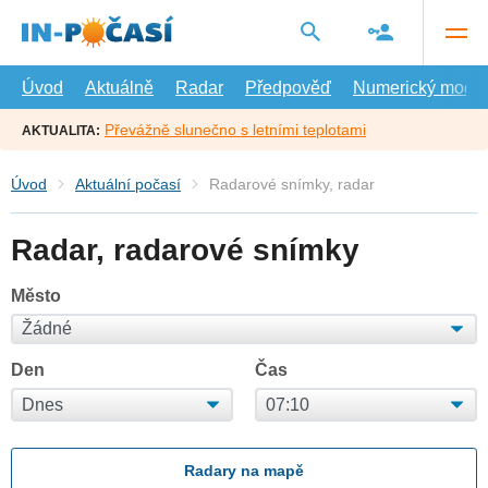
Přejít
na
hlavní
obsah
Úvod
Aktuálně
Radar
Předpověď
Numerický model
Převážně slunečno s letními teplotami
AKTUALITA:
Úvod
Aktuální počasí
Radarové snímky, radar
Radar, radarové snímky
Město
Den
Čas
Radary na mapě