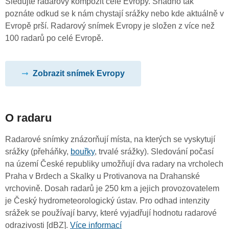
Sledujte radarový kompozit celé Evropy. Snadno tak
poznáte odkud se k nám chystají srážky nebo kde aktuálně v
Evropě prší. Radarový snímek Evropy je složen z více než
100 radarů po celé Evropě.
Zobrazit snímek Evropy
O radaru
Radarové snímky znázorňují místa, na kterých se vyskytují
srážky (přeháňky,
bouřky
, trvalé srážky). Sledování počasí
na území České republiky umožňují dva radary na vrcholech
Praha v Brdech a Skalky u Protivanova na Drahanské
vrchovině. Dosah radarů je 250 km a jejich provozovatelem
je Český hydrometeorologický ústav. Pro odhad intenzity
srážek se používají barvy, které vyjadřují hodnotu radarové
odrazivosti [dBZ].
Více informací