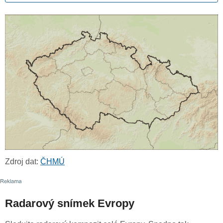
Zdroj dat:
ČHMÚ
Radarový snímek Evropy