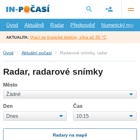
Přejít
na
hlavní
obsah
Úvod
Aktuálně
Radar
Předpověď
Numerický model
Vrací se tropické teploty, zítra až 35 °C
AKTUALITA:
Úvod
Aktuální počasí
Radarové snímky, radar
Radar, radarové snímky
Město
Den
Čas
Radary na mapě