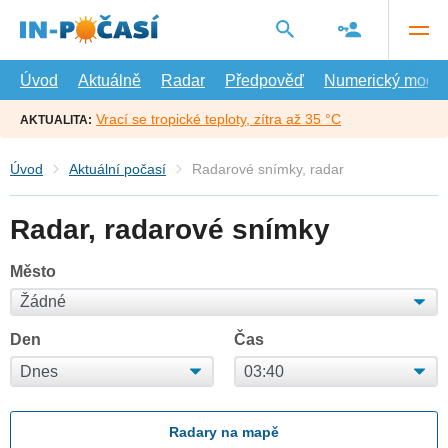
Přejít
na
hlavní
obsah
Úvod
Aktuálně
Radar
Předpověď
Numerický model
Vrací se tropické teploty, zítra až 35 °C
AKTUALITA:
Úvod
Aktuální počasí
Radarové snímky, radar
Radar, radarové snímky
Město
Den
Čas
Radary na mapě