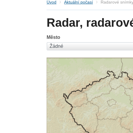
Úvod
Aktuální počasí
Radarové snímky
Radar, radarov
Město