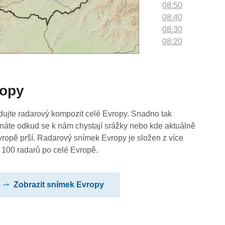
08:50
08:40
08:30
08:20
08:10
08:00
07:50
ropy
07:40
07:30
07:20
dujte radarový kompozit celé Evropy. Snadno tak
07:10
náte odkud se k nám chystají srážky nebo kde aktuálně
07:00
vropě prší. Radarový snímek Evropy je složen z více
06:50
 100 radarů po celé Evropě.
06:40
06:30
Zobrazit snímek Evropy
06:20
06:10
06:00
05:50