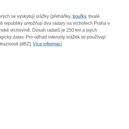
05:40
05:30
rých se vyskytují srážky (přeháňky,
bouřky
, trvalé
05:20
é republiky umožňují dva radary na vrcholech Praha v
05:10
ské vrchovině. Dosah radarů je 250 km a jejich
05:00
ický ústav. Pro odhad intenzity srážek se používají
04:50
drazivosti [dBZ].
Více informací
04:40
04:30
04:20
04:10
04:00
03:50
03:40
03:30
03:20
03:10
03:00
02:50