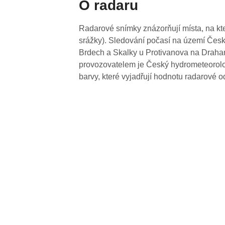
O radaru
Radarové snímky znázorňují místa, na kte
srážky). Sledování počasí na území Česk
Brdech a Skalky u Protivanova na Drahan
provozovatelem je Český hydrometeorolog
barvy, které vyjadřují hodnotu radarové o