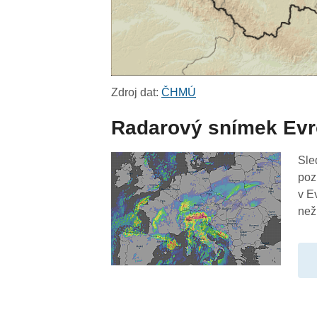
Zdroj dat:
ČHMÚ
Radarový snímek Ev
Sle
poz
v E
než