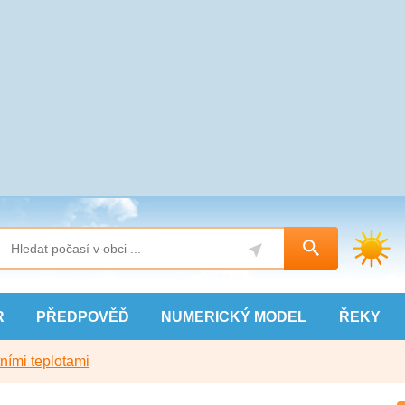
R
PŘEDPOVĚĎ
NUMERICKÝ
MODEL
ŘEKY
ními teplotami