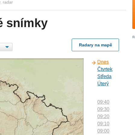
, radar
é snímky
Radary na mapě
Dnes
Čtvrtek
Středa
Úterý
09:40
09:30
09:20
09:10
09:00