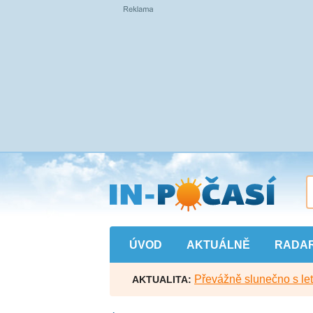
Přejít
na
hlavní
obsah
ÚVOD
AKTUÁLNĚ
RADA
Převážně slunečno s let
AKTUALITA: