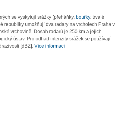
01:45
01:35
rých se vyskytují srážky (přeháňky,
bouřky
, trvalé
01:25
é republiky umožňují dva radary na vrcholech Praha v
01:15
ské vrchovině. Dosah radarů je 250 km a jejich
01:05
ický ústav. Pro odhad intenzity srážek se používají
00:55
drazivosti [dBZ].
Více informací
00:45
00:35
00:25
00:15
00:05