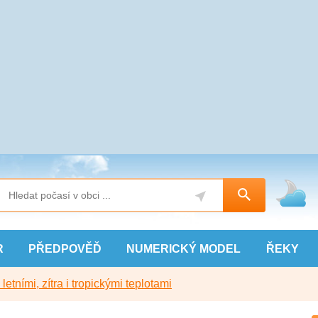
R
PŘEDPOVĚĎ
NUMERICKÝ
MODEL
ŘEKY
etními, zítra i tropickými teplotami