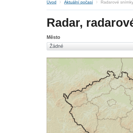
Úvod
Aktuální počasí
Radarové snímky
Radar, radarov
Město