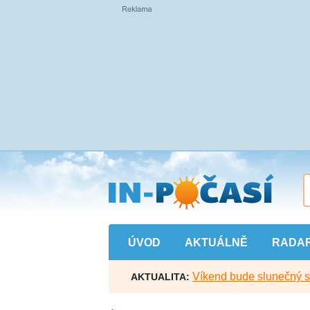
Přejít
na
hlavní
obsah
ÚVOD
AKTUÁLNĚ
RADA
Víkend bude slunečný s l
AKTUALITA: