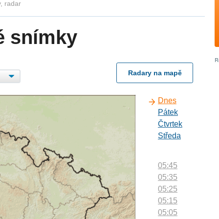
, radar
é snímky
Radary na mapě
Dnes
Pátek
Čtvrtek
Středa
05:45
05:35
05:25
05:15
05:05