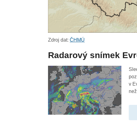
Zdroj dat:
ČHMÚ
Radarový snímek Ev
Sle
poz
v E
než