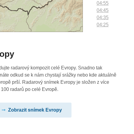
04:55
04:45
04:35
04:25
04:15
04:05
03:55
ropy
03:45
03:35
03:25
dujte radarový kompozit celé Evropy. Snadno tak
03:15
náte odkud se k nám chystají srážky nebo kde aktuálně
03:05
vropě prší. Radarový snímek Evropy je složen z více
02:55
 100 radarů po celé Evropě.
02:45
02:35
Zobrazit snímek Evropy
02:25
02:15
02:05
01:55