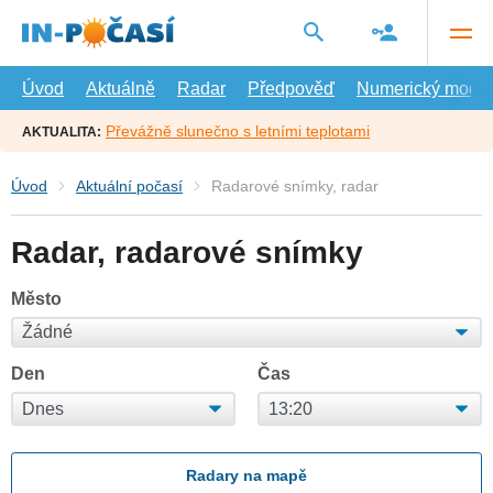
Přejít
na
hlavní
obsah
Úvod
Aktuálně
Radar
Předpověď
Numerický model
Převážně slunečno s letními teplotami
AKTUALITA:
Úvod
Aktuální počasí
Radarové snímky, radar
Radar, radarové snímky
Město
Den
Čas
Radary na mapě