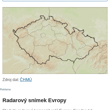
Zdroj dat:
ČHMÚ
Radarový snímek Evropy