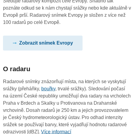
Sledujte radarový kompozit celé Evropy. Snadno tak
poznáte odkud se k nám chystají srážky nebo kde aktuálně v
Evropě prší. Radarový snímek Evropy je složen z více než
100 radarů po celé Evropě.
Zobrazit snímek Evropy
O radaru
Radarové snímky znázorňují místa, na kterých se vyskytují
srážky (přeháňky,
bouřky
, trvalé srážky). Sledování počasí
na území České republiky umožňují dva radary na vrcholech
Praha v Brdech a Skalky u Protivanova na Drahanské
vrchovině. Dosah radarů je 250 km a jejich provozovatelem
je Český hydrometeorologický ústav. Pro odhad intenzity
srážek se používají barvy, které vyjadřují hodnotu radarové
odrazivosti [dBZ].
Více informací