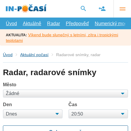
Přejít
na
hlavní
obsah
Úvod
Aktuálně
Radar
Předpověď
Numerický model
Víkend bude slunečný s letními, zítra i tropickými
AKTUALITA:
teplotami
Úvod
Aktuální počasí
Radarové snímky, radar
Radar, radarové snímky
Město
Den
Čas