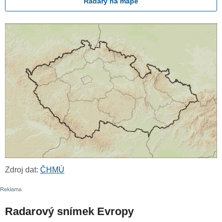
Radary na mapě
Zdroj dat:
ČHMÚ
Radarový snímek Evropy