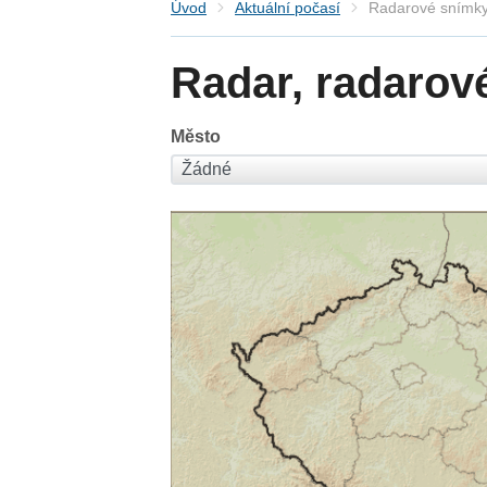
Úvod
Aktuální počasí
Radarové snímky
Radar, radarov
Město