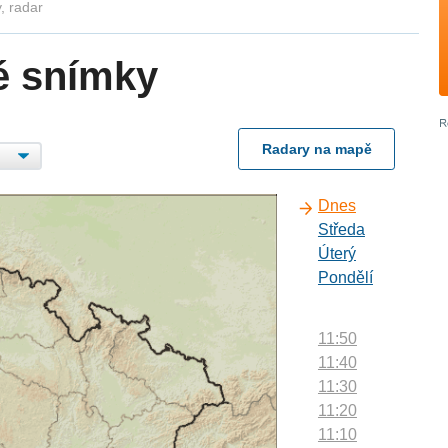
, radar
é snímky
Radary na mapě
Dnes
Středa
Úterý
Pondělí
11:50
11:40
11:30
11:20
11:10