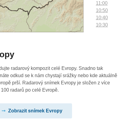
11:00
10:50
10:40
10:30
10:20
10:10
10:00
ropy
09:50
09:40
09:30
dujte radarový kompozit celé Evropy. Snadno tak
09:20
náte odkud se k nám chystají srážky nebo kde aktuálně
09:10
vropě prší. Radarový snímek Evropy je složen z více
09:00
 100 radarů po celé Evropě.
08:50
08:40
Zobrazit snímek Evropy
08:30
08:20
08:10
08:00