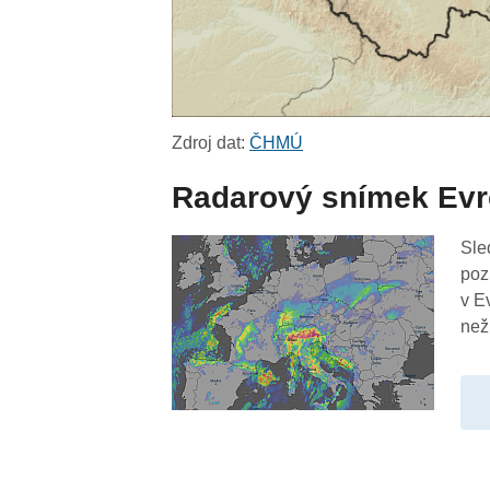
Zdroj dat:
ČHMÚ
Radarový snímek Ev
Sle
poz
v E
než