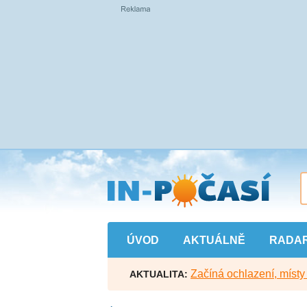
Přejít
na
hlavní
obsah
ÚVOD
AKTUÁLNĚ
RADA
Začíná ochlazení, míst
AKTUALITA: