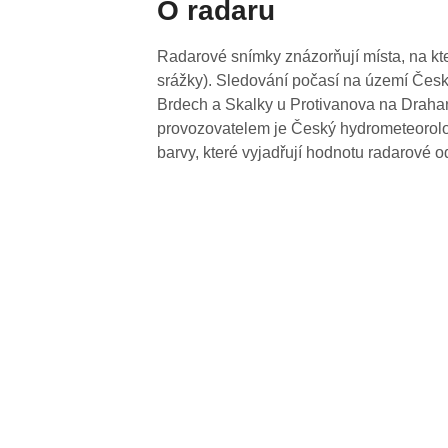
O radaru
Radarové snímky znázorňují místa, na kte
srážky). Sledování počasí na území Česk
Brdech a Skalky u Protivanova na Drahan
provozovatelem je Český hydrometeorolog
barvy, které vyjadřují hodnotu radarové o