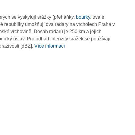
07:50
07:40
rých se vyskytují srážky (přeháňky,
bouřky
, trvalé
07:30
é republiky umožňují dva radary na vrcholech Praha v
07:20
ské vrchovině. Dosah radarů je 250 km a jejich
07:10
ický ústav. Pro odhad intenzity srážek se používají
07:00
drazivosti [dBZ].
Více informací
06:50
06:40
06:30
06:20
06:10
06:00
05:50
05:40
05:30
05:20
05:10
05:00