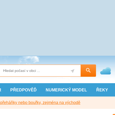
R
PŘEDPOVĚĎ
NUMERICKÝ
MODEL
ŘEKY
y přeháňky nebo bouřky, zejména na východě