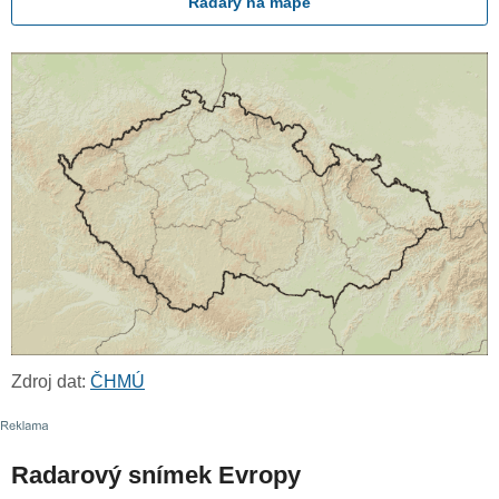
Radary na mapě
Zdroj dat:
ČHMÚ
Radarový snímek Evropy