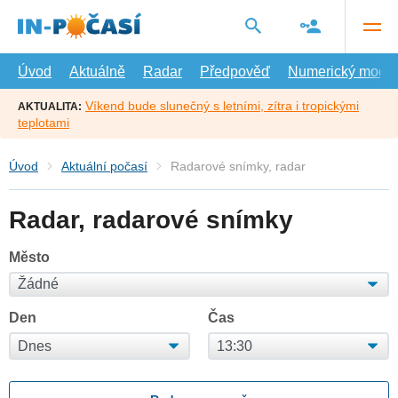
Přejít
na
hlavní
obsah
Úvod
Aktuálně
Radar
Předpověď
Numerický model
Víkend bude slunečný s letními, zítra i tropickými
AKTUALITA:
teplotami
Úvod
Aktuální počasí
Radarové snímky, radar
Radar, radarové snímky
Město
Den
Čas