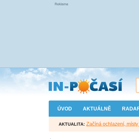
Přejít
na
hlavní
obsah
ÚVOD
AKTUÁLNĚ
RADA
Začíná ochlazení, míst
AKTUALITA: