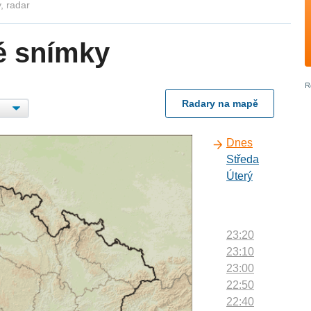
, radar
é snímky
Radary na mapě
Dnes
Středa
Úterý
23:20
23:10
23:00
22:50
22:40