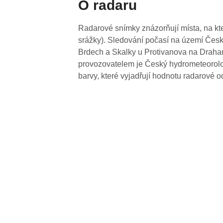
O radaru
Radarové snímky znázorňují místa, na kte
srážky). Sledování počasí na území Česk
Brdech a Skalky u Protivanova na Drahan
provozovatelem je Český hydrometeorolog
barvy, které vyjadřují hodnotu radarové o