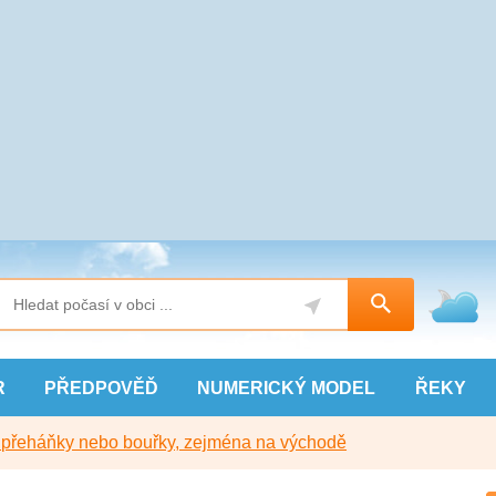
R
PŘEDPOVĚĎ
NUMERICKÝ
MODEL
ŘEKY
y přeháňky nebo bouřky, zejména na východě