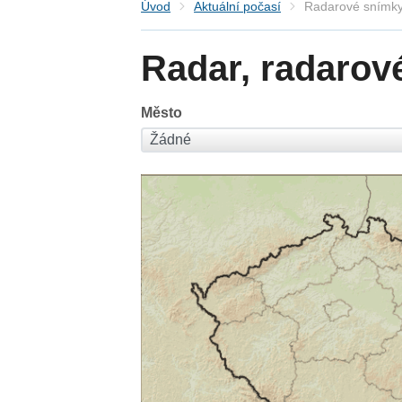
Úvod
Aktuální počasí
Radarové snímky
Radar, radarov
Město