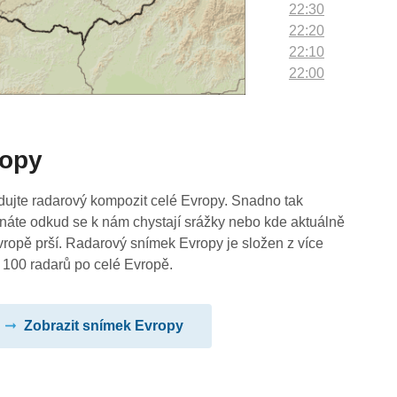
22:30
22:20
22:10
22:00
21:50
21:40
21:30
ropy
21:20
21:10
21:00
dujte radarový kompozit celé Evropy. Snadno tak
20:50
náte odkud se k nám chystají srážky nebo kde aktuálně
20:40
vropě prší. Radarový snímek Evropy je složen z více
20:30
 100 radarů po celé Evropě.
20:20
20:10
Zobrazit snímek Evropy
20:00
19:50
19:40
19:30