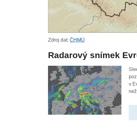
Zdroj dat:
ČHMÚ
Radarový snímek Ev
Sle
poz
v E
než