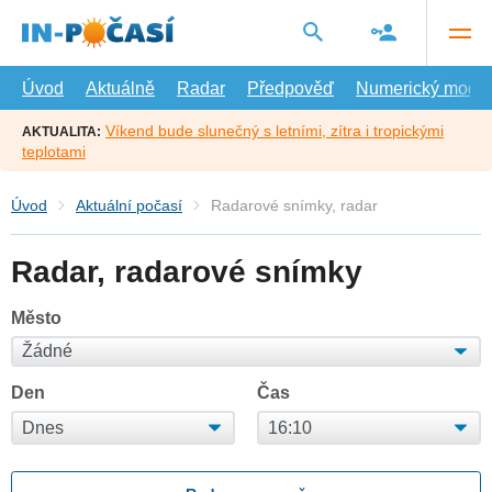
Přejít
na
hlavní
obsah
Úvod
Aktuálně
Radar
Předpověď
Numerický model
Víkend bude slunečný s letními, zítra i tropickými
AKTUALITA:
teplotami
Úvod
Aktuální počasí
Radarové snímky, radar
Radar, radarové snímky
Město
Den
Čas