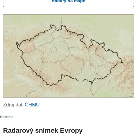
Radary na mapě
Zdroj dat:
ČHMÚ
Radarový snímek Evropy