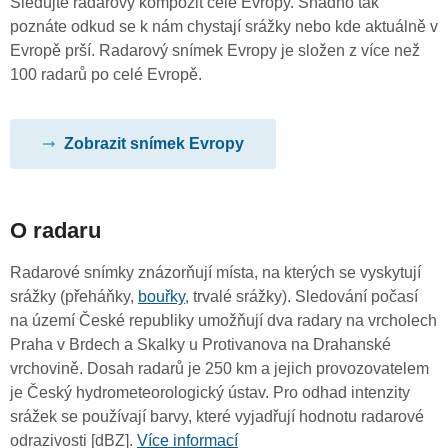
Sledujte radarový kompozit celé Evropy. Snadno tak
poznáte odkud se k nám chystají srážky nebo kde aktuálně v
Evropě prší. Radarový snímek Evropy je složen z více než
100 radarů po celé Evropě.
Zobrazit snímek Evropy
O radaru
Radarové snímky znázorňují místa, na kterých se vyskytují
srážky (přeháňky,
bouřky
, trvalé srážky). Sledování počasí
na území České republiky umožňují dva radary na vrcholech
Praha v Brdech a Skalky u Protivanova na Drahanské
vrchovině. Dosah radarů je 250 km a jejich provozovatelem
je Český hydrometeorologický ústav. Pro odhad intenzity
srážek se používají barvy, které vyjadřují hodnotu radarové
odrazivosti [dBZ].
Více informací