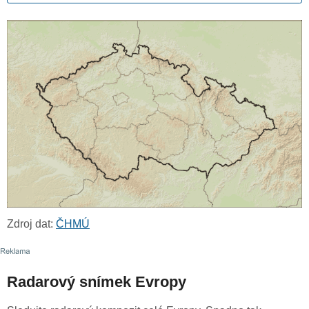
Zdroj dat:
ČHMÚ
Radarový snímek Evropy