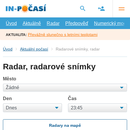
Přejít
na
hlavní
obsah
Úvod
Aktuálně
Radar
Předpověď
Numerický model
Převážně slunečno s letními teplotami
AKTUALITA:
Úvod
Aktuální počasí
Radarové snímky, radar
Radar, radarové snímky
Město
Den
Čas
Radary na mapě