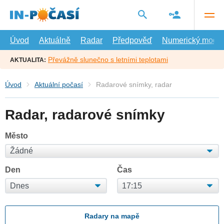
Přejít
na
hlavní
obsah
Úvod
Aktuálně
Radar
Předpověď
Numerický model
Převážně slunečno s letními teplotami
AKTUALITA:
Úvod
Aktuální počasí
Radarové snímky, radar
Radar, radarové snímky
Město
Den
Čas
Radary na mapě