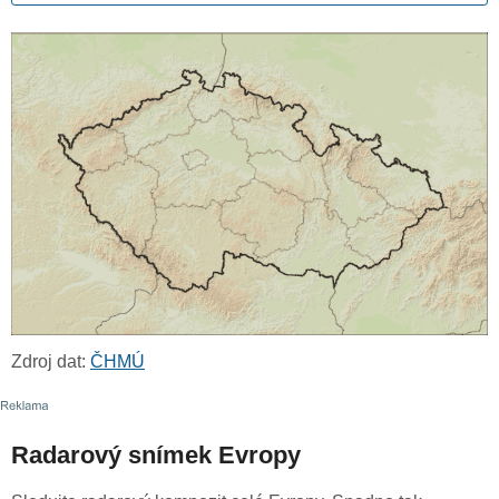
Zdroj dat:
ČHMÚ
Radarový snímek Evropy