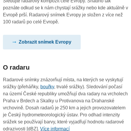
Sledujte radarový kompozit celé Evropy. Snadno tak
poznáte odkud se k nám chystají srážky nebo kde aktuálně v
Evropě prší. Radarový snímek Evropy je složen z více než
100 radarů po celé Evropě.
Zobrazit snímek Evropy
O radaru
Radarové snímky znázorňují místa, na kterých se vyskytují
srážky (přeháňky,
bouřky
, trvalé srážky). Sledování počasí
na území České republiky umožňují dva radary na vrcholech
Praha v Brdech a Skalky u Protivanova na Drahanské
vrchovině. Dosah radarů je 250 km a jejich provozovatelem
je Český hydrometeorologický ústav. Pro odhad intenzity
srážek se používají barvy, které vyjadřují hodnotu radarové
odrazivosti [dBZ].
Více informací